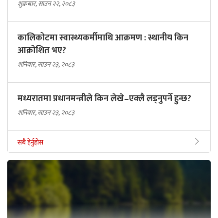
शुक्रबार, साउन २२, २०८३
कालिकोटमा स्वास्थ्यकर्मीमाथि आक्रमण : स्थानीय किन
आक्रोशित भए?
शनिबार, साउन २३, २०८३
मध्यरातमा प्रधानमन्त्रीले किन लेखे–एक्लै लड्नुपर्ने हुन्छ?
शनिबार, साउन २३, २०८३
सबै हेर्नुहोस