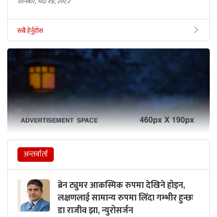
शनिबार, भदौ १४, २०८२
सबै हेर्नुहोस
अन्तर्वार्ता
ब्रेन ट्युमर आकस्मिक रुपमा देखिने होइन,
लक्षणलाई सामान्य रुपमा लिँदा गम्भीर हुन्छः
डा राजीव झा, न्युरोसर्जन