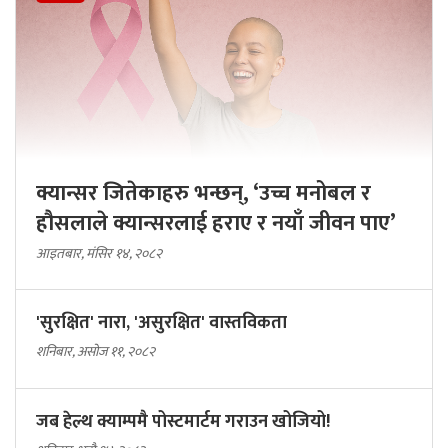
क्यान्सर जितेकाहरु भन्छन्, ‘उच्च मनोबल र
हौसलाले क्यान्सरलाई हराए र नयाँ जीवन पाए’
आइतबार, मंसिर १४, २०८२
'सुरक्षित' नारा, 'असुरक्षित' वास्तविकता
शनिबार, असोज ११, २०८२
जब हेल्थ क्याम्पमै पोस्टमार्टम गराउन खोजियो!