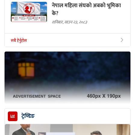
नेपाल महिला संघको अबको भूमिका
के?
शनिबार, साउन २३, २०८३
सबै हेर्नुहोस
ट्रेण्डिङ