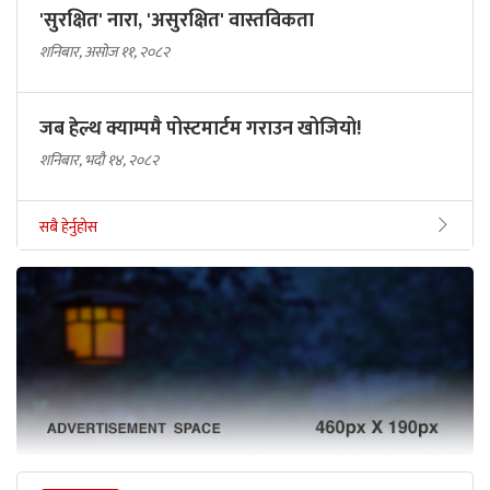
'सुरक्षित' नारा, 'असुरक्षित' वास्तविकता
शनिबार, असोज ११, २०८२
जब हेल्थ क्याम्पमै पोस्टमार्टम गराउन खोजियो!
शनिबार, भदौ १४, २०८२
सबै हेर्नुहोस