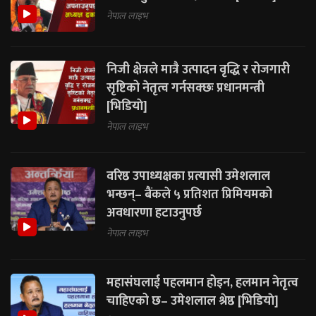
नेपाल लाइभ
निजी क्षेत्रले मात्रै उत्पादन वृद्धि र रोजगारी
सृष्टिको नेतृत्व गर्नसक्छः प्रधानमन्त्री
[भिडियाे]
नेपाल लाइभ
वरिष्ठ उपाध्यक्षका प्रत्यासी उमेशलाल
भन्छन्– बैंकले ५ प्रतिशत प्रिमियमको
अवधारणा हटाउनुपर्छ
नेपाल लाइभ
महासंघलाई पहलमान होइन, हलमान नेतृत्व
चाहिएको छ– उमेशलाल श्रेष्ठ [भिडियाे]