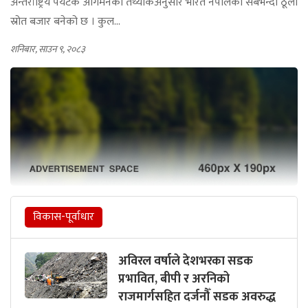
अन्तर्राष्ट्रिय पर्यटक आगमनको तथ्यांकअनुसार भारत नेपालको सबैभन्दा ठूलो
स्रोत बजार बनेको छ । कुल...
शनिबार, साउन ९, २०८३
विकास-पूर्वाधार
अविरल वर्षाले देशभरका सडक
प्रभावित, बीपी र अरनिको
राजमार्गसहित दर्जनौँ सडक अवरुद्ध