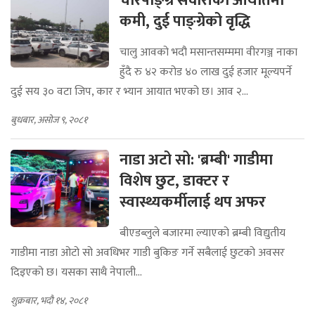
चारपाङ्ग्रे सवारीको आयातमा
कमी, दुई पाङ्ग्रेको वृद्धि
चालु आवको भदौ मसान्तसम्ममा वीरगञ्ज नाका
हुँदै रु ४२ करोड ४० लाख दुई हजार मूल्यपर्ने
दुई सय ३० वटा जिप, कार र भ्यान आयात भएको छ। आव २...
बुधबार, असोज ९, २०८१
नाडा अटो सो: 'ब्रम्बी' गाडीमा
विशेष छुट, डाक्टर र
स्वास्थ्यकर्मीलाई थप अफर
बीएडब्लुले बजारमा ल्याएको ब्रम्बी विद्युतीय
गाडीमा नाडा ओटो सो अवधिभर गाडी बुकिङ गर्ने सबैलाई छुटको अवसर
दिइएको छ। यसका साथै नेपाली...
शुक्रबार, भदौ १४, २०८१