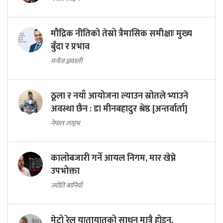
मौद्रिक नीतिको तेस्रो त्रैमासिक समीक्षाः मुख्य
बुँदा र प्रभाव
मनोज ज्ञवाली
ठूला र नयाँ आयोजना ल्याउन स्रोतले भ्याउने
अवस्था छैन : डा मीनबहादुर श्रेष्ठ [अन्तर्वार्ता]
नेपाल लाइभ
कालोबजारी गर्ने आयल निगम, मार खेप्ने
उपभोक्ता
ज्योति बानियाँ
मेट्रो रेल यातायातको साधन मात्रै होइन,