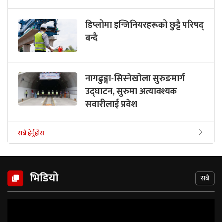
डिप्लोमा इन्जिनियरहरूको छुट्टै परिषद्
बन्दै
नागढुङ्गा-सिस्नेखोला सुरुङमार्ग
उद्घाटन, सुरुमा अत्यावश्यक
सवारीलाई प्रवेश
सबै हेर्नुहोस
भिडियो
सबै