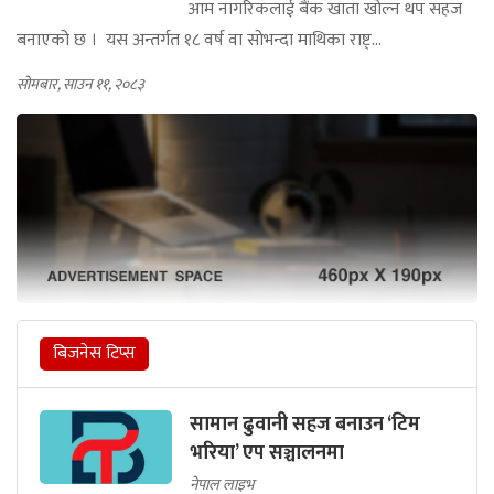
आम नागरिकलाई बैंक खाता खोल्न थप सहज
बनाएको छ । यस अन्तर्गत १८ वर्ष वा सोभन्दा माथिका राष्ट्...
सोमबार, साउन ११, २०८३
बिजनेस टिप्स
सामान ढुवानी सहज बनाउन ‘टिम
भरिया’ एप सञ्चालनमा
नेपाल लाइभ