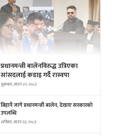
मंगलबार, भदौ ३१, २०८२
नवनियुक्त मन्त्रीहरुको
सपथ ग्रहण || LIVE
सोमबार, भदौ ३०, २०८२
प्रधानमन्त्री बालेनविरुद्ध उत्रिएका
सांसदलाई कडाइ गर्दै रास्वपा
शुक्रबार, साउन २२, २०८३
बिहानै जागे प्रधानमन्त्री बालेन, देखाए सरकारकाे
उपलब्धि
शनिबार, साउन २३, २०८३