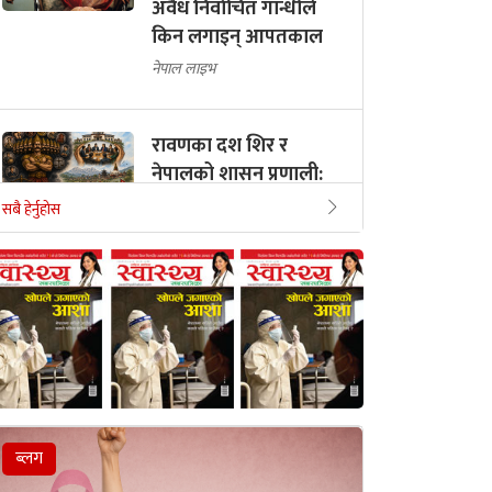
अवैध निर्वाचित गान्धीले
किन लगाइन् आपतकाल
नेपाल लाइभ
रावणका दश शिर र
नेपालको शासन प्रणाली:
एकल सोचले देश बन्दैन
सबै हेर्नुहोस
सुरेश गिरी
ब्लग