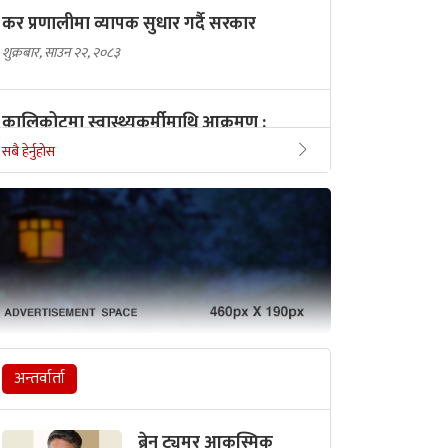
कर प्रणालीमा व्यापक सुधार गर्दै सरकार
शुक्रबार, साउन २२, २०८३
कालिकोटमा स्वास्थ्यकर्मीमाथि आक्रमण :
स्थानीय किन आक्रोशित भए?
सबै हेर्नुहोस
शनिबार, साउन २३, २०८३
मध्यरातमा प्रधानमन्त्रीले किन लेखे–एक्लै
लड्नुपर्ने हुन्छ?
शनिबार, साउन २३, २०८३
अन्तर्वार्ता
ब्रेन ट्युमर आकस्मिक