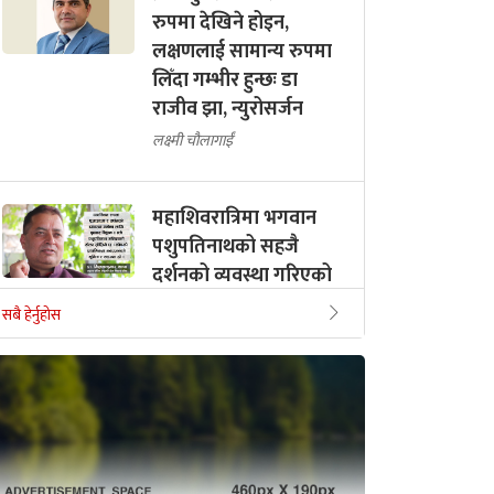
रुपमा देखिने होइन,
लक्षणलाई सामान्य रुपमा
लिँदा गम्भीर हुन्छः डा
राजीव झा, न्युरोसर्जन
लक्ष्मी चौलागाईं
महाशिवरात्रिमा भगवान
पशुपतिनाथको सहजै
दर्शनको व्यवस्था गरिएको
छ - डा. मिलनकुमार थापा
सबै हेर्नुहोस
नेपाल लाइभ
जलवायु परिवर्तनले
जुम्लामा समेत डेंगु देखिन
थालिसकेको छ : मेयर