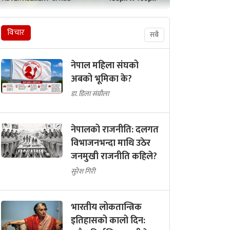
राजुसिंह कठायत
नेपाल लाइभ
विचार
सबै
नेपाल महिला संघको
अबको भूमिका के?
डा. डिला संग्रौला
नेपालको राजनीति: दलगत
विभाजनभन्दा माथि उठेर
जनमुखी राजनीति कहिले?
सुरेश गिरी
भारतीय लोकतान्त्रिक
इतिहासको कालो दिन: