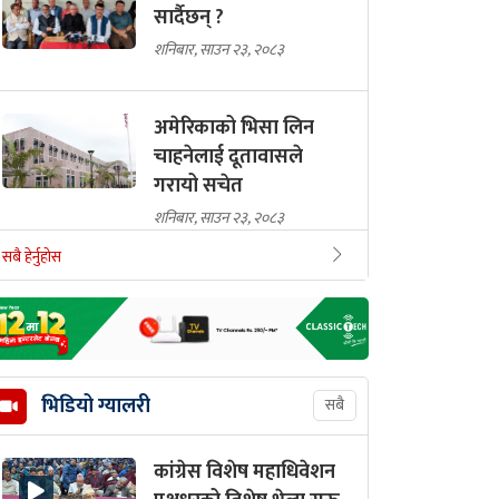
सार्दैछन् ?
शनिबार, साउन २३, २०८३
अमेरिकाको भिसा लिन
चाहनेलाई दूतावासले
गरायो सचेत
शनिबार, साउन २३, २०८३
सबै हेर्नुहोस
जेलमुक्त पत्रकार खेम
भण्डारीले के भने ?
(भिडियो)
शनिबार, साउन २३, २०८३
भिडियो ग्यालरी
सबै
फुटबल स्टार मेस्सीका
कांग्रेस विशेष महाधिवेशन
पिता जर्जको ६८ वर्षको