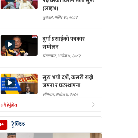
पक्षधरको विशेष भेला सुरू
उमेरमा निधन
(लाइभ)
शनिबार, साउन २३, २०८३
बुधबार, मंसिर १०, २०८२
दुर्गा प्रसाईको पत्रकार
सम्मेलन
मंगलबार, असोज ७, २०८२
सुरु भयो दशैं, कसरी राख्ने
जमरा र घटस्थापना
सोमबार, असोज ६, २०८२
सबै हेर्नुहोस
पशुपति क्षेत्र, आन्दोलनमा
ज्यान गुमाएकाहरुको
ट्रेण्डिङ
अन्त्येष्टि गरिदै