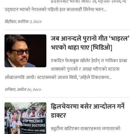
प्रदर्शनबाट भएको थियो। २६ मङ्सिर २००६ मा
उद्घाटन भएको नेपालको पहिलो हल काठमाडौं सिनेमा भवन...
बिहीबार, कात्तिक २, २०८०
जब आनन्दले पुरानो गीत ‘भाइरल’
भएको थाहा पाए [भिडिओ]
एकदिन फेसबुक खोलेर हेर्छन् त गायिका प्राश्ना
शाक्यको गुनासो र आग्रह भरिएको स्टाटस
आँखाअगाडि आयो। स्टाटसमको आशय थियो, ‘अहिले टिकटकमा...
शनिबार, असोज २०, २०८०
ह्विलचेयरमा बसेर आन्दोलन गर्ने
डाक्टर
ड्युटीमा खटिएका डाक्टरहरूमा लगातारको