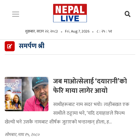
शुक्रबार, साउन २२, २०८३
Fri, Aug 7, 2026
८ : २५ : ५२
समर्पण श्री
जब माओत्सेलाई ‘दयारानी’को
फेरि माया लागेर आयो
साथीहरूबाट नाम सदर भयो। त्यहीबखत एक
साथीले ठट्टामा भने, ‘यदि दयाहाङले फिल्म
खेल्यो भने उसकै नामबाट शीर्षक जुराएको भन्ठान्छन् होला, ह...
सोमबार, माघ १५, २०८०