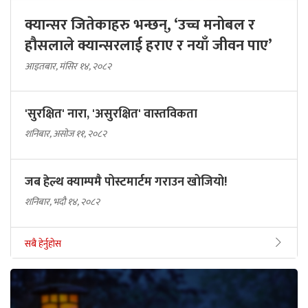
क्यान्सर जितेकाहरु भन्छन्, ‘उच्च मनोबल र
हौसलाले क्यान्सरलाई हराए र नयाँ जीवन पाए’
आइतबार, मंसिर १४, २०८२
'सुरक्षित' नारा, 'असुरक्षित' वास्तविकता
शनिबार, असोज ११, २०८२
जब हेल्थ क्याम्पमै पोस्टमार्टम गराउन खोजियो!
शनिबार, भदौ १४, २०८२
सबै हेर्नुहोस