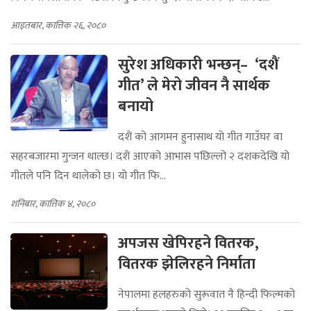
आइतबार, कात्तिक २६, २०८०
सुरेश अधिकारी भन्छन्– ‘दशैं
गीत’ ले मेरो जीवन नै सार्थक
बनायो
दशैं को आगमन हुनासाथ यो गीत गाउँघर वा
सहरबजारमा गुन्जन थाल्छ। दशैं आएको आभास पछिल्लो २ दशकदेखि यो
गीतले पनि दिन थालेको छ। यो गीत फि...
शनिबार, कात्तिक ४, २०८०
अपजस खेपिरहने वितरक,
वितरक झेलिरहने निर्माता
नेपालमा हलहरुको सुरूवात नै हिन्दी फिल्मको