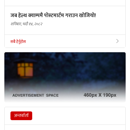
जब हेल्थ क्याम्पमै पोस्टमार्टम गराउन खोजियो!
शनिबार, भदौ १४, २०८२
सबै हेर्नुहोस
अन्तर्वार्ता