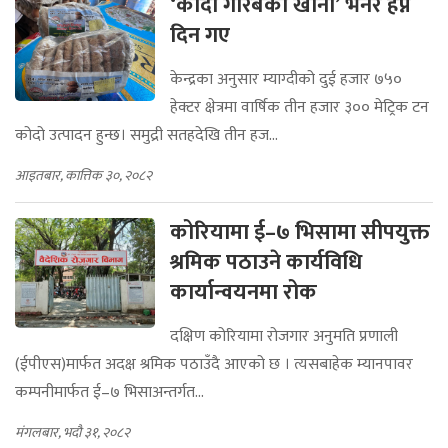
‘कोदो गरिबको खाना’ भनेर हेप्ने
दिन गए
केन्द्रका अनुसार म्याग्दीको दुई हजार ७५०
हेक्टर क्षेत्रमा वार्षिक तीन हजार ३०० मेट्रिक टन
कोदो उत्पादन हुन्छ। समुद्री सतहदेखि तीन हज...
आइतबार, कात्तिक ३०, २०८२
कोरियामा ई–७ भिसामा सीपयुक्त
श्रमिक पठाउने कार्यविधि
कार्यान्वयनमा रोक
दक्षिण कोरियामा रोजगार अनुमति प्रणाली
(ईपीएस)मार्फत अदक्ष श्रमिक पठाउँदै आएको छ । त्यसबाहेक म्यानपावर
कम्पनीमार्फत ई–७ भिसाअन्तर्गत...
मंगलबार, भदौ ३१, २०८२