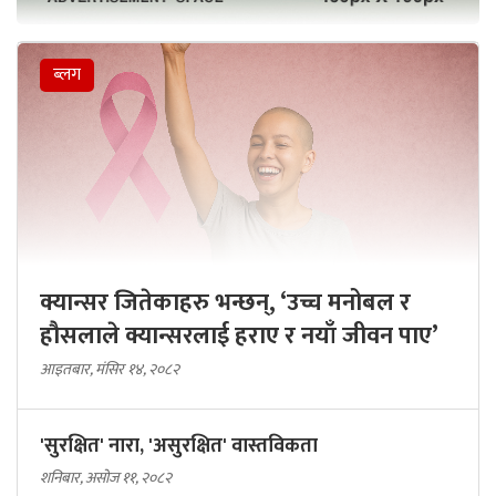
ब्लग
क्यान्सर जितेकाहरु भन्छन्, ‘उच्च मनोबल र
हौसलाले क्यान्सरलाई हराए र नयाँ जीवन पाए’
आइतबार, मंसिर १४, २०८२
'सुरक्षित' नारा, 'असुरक्षित' वास्तविकता
शनिबार, असोज ११, २०८२