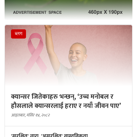
ब्लग
क्यान्सर जितेकाहरु भन्छन्, ‘उच्च मनोबल र
हौसलाले क्यान्सरलाई हराए र नयाँ जीवन पाए’
आइतबार, मंसिर १४, २०८२
'सुरक्षित' नारा, 'असुरक्षित' वास्तविकता