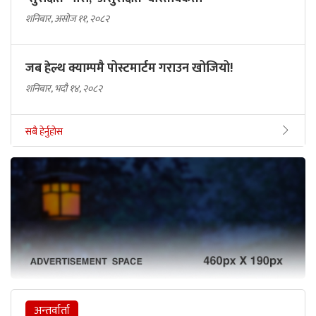
शनिबार, असोज ११, २०८२
जब हेल्थ क्याम्पमै पोस्टमार्टम गराउन खोजियो!
शनिबार, भदौ १४, २०८२
सबै हेर्नुहोस
अन्तर्वार्ता