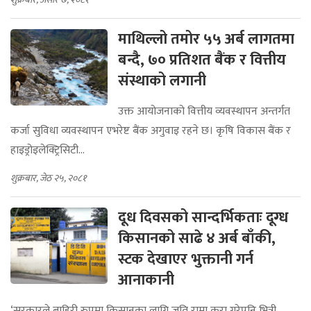
माथिल्लो तमोर ५५ अर्ब लागतमा
बन्दै, ७० प्रतिशत बैंक र वित्तीय
संस्थाको लगानी
उक्त आयोजनाको वित्तीय व्यवस्थापन अन्तर्गत
कर्जा सुविधा व्यवस्थापन एभरेष्ट बैंक अगुवाइ रहने छ। कृषि विकास बैंक र
हाइड्रोइलेक्ट्रिसिटी...
शुक्रबार, जेठ २५, २०८१
दूध दिवसको सान्दर्भिकताः दूग्ध
किसानको साढे ४ अर्ब बाँकी,
स्टक देखाएर भुक्तानी गर्न
आनाकानी
‘सरकारले बाहिरी रुपमा किसानका लागि जति राम्रा कुरा गरेपनि भित्री