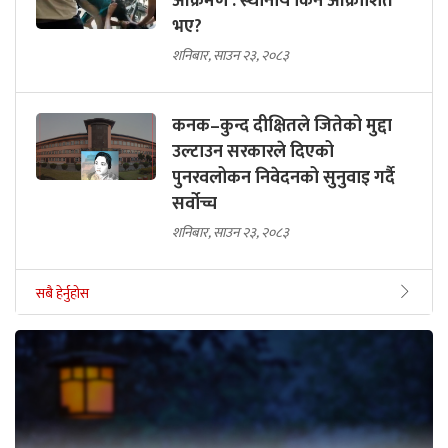
आक्रमण : स्थानीय किन आक्रोशित
भए?
शनिबार, साउन २३, २०८३
कनक–कुन्द दीक्षितले जितेको मुद्दा
उल्टाउन सरकारले दिएको
पुनरवलोकन निवेदनको सुनुवाइ गर्दै
सर्वोच्च
शनिबार, साउन २३, २०८३
सबै हेर्नुहोस