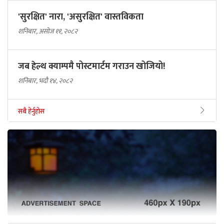
'सुरक्षित' नारा, 'असुरक्षित' वास्तविकता
शनिबार, असोज ११, २०८२
जब हेल्थ क्याम्पमै पोस्टमार्टम गराउन खोजियो!
शनिबार, भदौ १४, २०८२
सबै हेर्नुहोस