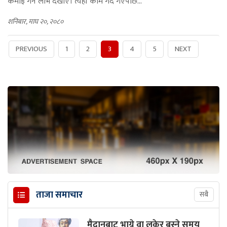
कमाइ गर्ने लोभ देखाए। त्यहाँ काम गर्दै गएपछि...
शनिबार, माघ २०, २०८०
PREVIOUS
1
2
3
4
5
NEXT
ताजा समाचार
सबै
मैदानबाट भाग्ने वा लुकेर बस्ने समय