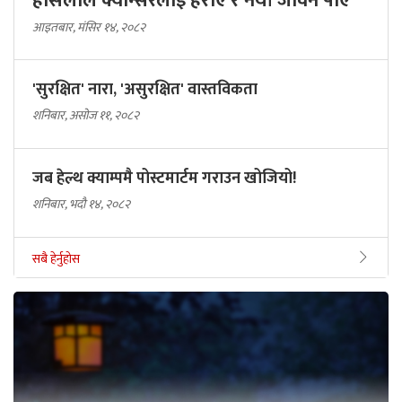
क्यान्सर जितेकाहरु भन्छन्, ‘उच्च मनोबल र
हौसलाले क्यान्सरलाई हराए र नयाँ जीवन पाए’
आइतबार, मंसिर १४, २०८२
'सुरक्षित' नारा, 'असुरक्षित' वास्तविकता
शनिबार, असोज ११, २०८२
जब हेल्थ क्याम्पमै पोस्टमार्टम गराउन खोजियो!
शनिबार, भदौ १४, २०८२
सबै हेर्नुहोस