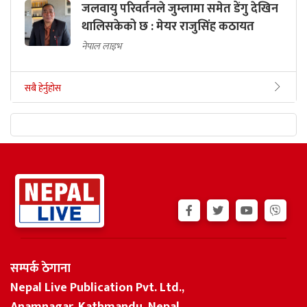
जलवायु परिवर्तनले जुम्लामा समेत डेंगु देखिन
थालिसकेको छ : मेयर राजुसिंह कठायत
नेपाल लाइभ
सबै हेर्नुहोस
सम्पर्क ठेगाना