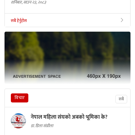
मध्यरातमा प्रधानमन्त्रीले किन लेखे–एक्लै लड्नुपर्ने हुन्छ?
शनिबार, साउन २३, २०८३
सबै हेर्नुहोस
विचार
सबै
नेपाल महिला संघको अबको भूमिका के?