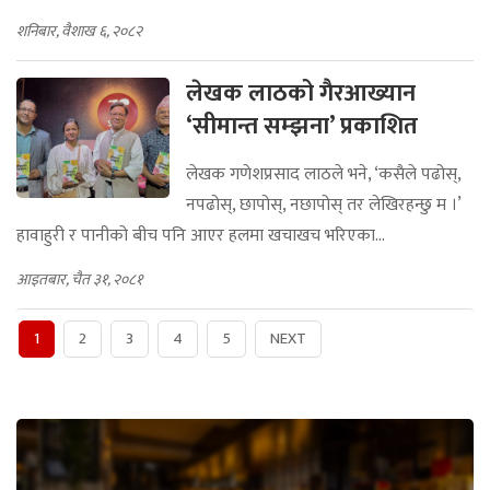
टाढा रहेको मानाम्पिटिया भन्ने ठाउँमा पर्छ।
शनिबार, वैशाख ६, २०८२
लेखक लाठको गैरआख्यान
‘सीमान्त सम्झना’ प्रकाशित
लेखक गणेशप्रसाद लाठले भने, ‘कसैले पढोस्,
नपढोस्, छापोस्, नछापोस् तर लेखिरहन्छु म ।’
हावाहुरी र पानीको बीच पनि आएर हलमा खचाखच भरिएका...
आइतबार, चैत ३१, २०८१
1
2
3
4
5
NEXT