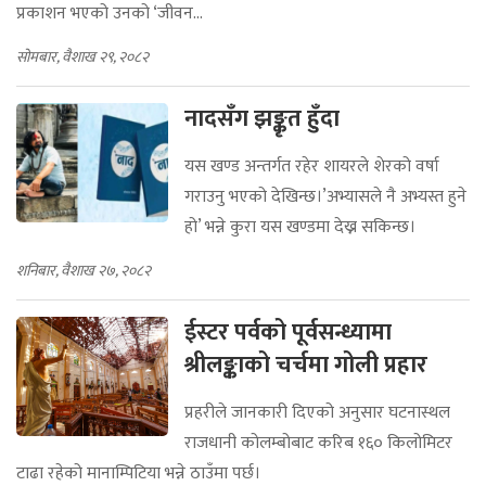
१० वर्षे लेखन यात्राको अनुभव पनि सुनाए । १० वर्ष पहिले नेपालयबाटै
प्रकाशन भएको उनको ‘जीवन...
सोमबार, वैशाख २९, २०८२
नादसँग झङ्कृत हुँदा
यस खण्ड अन्तर्गत रहेर शायरले शेरको वर्षा
गराउनु भएको देखिन्छ।’अभ्यासले नै अभ्यस्त हुने
हो’ भन्ने कुरा यस खण्डमा देख्न सकिन्छ।
शनिबार, वैशाख २७, २०८२
ईस्टर पर्वको पूर्वसन्ध्यामा
श्रीलङ्काको चर्चमा गोली प्रहार
प्रहरीले जानकारी दिएको अनुसार घटनास्थल
राजधानी कोलम्बोबाट करिब १६० किलोमिटर