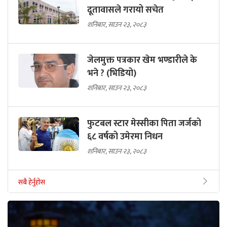
अमेरिकाको भिसा लिन चाहनेलाई
दूतावासले गरायो सचेत
शनिबार, साउन २३, २०८३
जेलमुक्त पत्रकार खेम भण्डारीले के
भने ? (भिडियो)
शनिबार, साउन २३, २०८३
फुटबल स्टार मेस्सीका पिता जर्जको
६८ वर्षको उमेरमा निधन
शनिबार, साउन २३, २०८३
सबै हेर्नुहोस