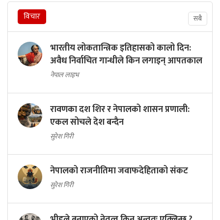
विचार
सबै
भारतीय लोकतान्त्रिक इतिहासको कालो दिन:
अवैध निर्वाचित गान्धीले किन लगाइन् आपतकाल
नेपाल लाइभ
रावणका दश शिर र नेपालको शासन प्रणाली:
एकल सोचले देश बन्दैन
सुरेश गिरी
नेपालको राजनीतिमा जवाफदेहिताको संकट
सुरेश गिरी
भीडले बनाएको नेतृत्व किन अन्ततः एक्लिन्छ ?