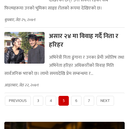
देखिएका छन्। उनी सफल रहेका सबै
फिल्महरूमा उनको भूमिका साइड रोलको रूपमा देखिएको छ।
बुधबार, जेठ २५, २०७९
असार २४ मा विवाह गर्दै निता र
हरिहर
अभिनेत्री निता ढुंगाना र उनका प्रेमी ज्योतिष तथा
अभिनेता हरिहर अधिकारीको विवाह मिति
सार्वजनिक भएको छ। लामो समयदेखि प्रेम सम्बन्धमा र...
आइतबार, जेठ २२, २०७९
PREVIOUS
3
4
5
6
7
NEXT