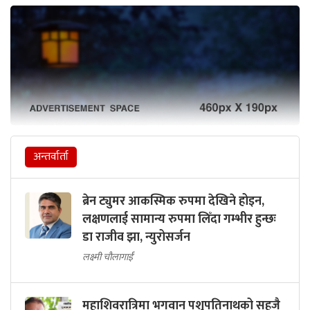
अन्तर्वार्ता
ब्रेन ट्युमर आकस्मिक रुपमा देखिने होइन,
लक्षणलाई सामान्य रुपमा लिँदा गम्भीर हुन्छः
डा राजीव झा, न्युरोसर्जन
लक्ष्मी चौलागाईं
महाशिवरात्रिमा भगवान पशुपतिनाथको सहजै