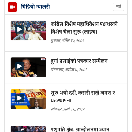
भिडियो ग्यालरी
सबै
कांग्रेस विशेष महाधिवेशन पक्षधरको
विशेष भेला सुरू (लाइभ)
बुधबार, मंसिर १०, २०८२
दुर्गा प्रसाईको पत्रकार सम्मेलन
मंगलबार, असोज ७, २०८२
सुरु भयो दशैं, कसरी राख्ने जमरा र
घटस्थापना
सोमबार, असोज ६, २०८२
पशुपति क्षेत्र, आन्दोलनमा ज्यान