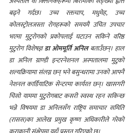
अस्पताल वा क्लिनिकहरूमा बिरामीको सङ्ख्या ह्वात्तै
बढ्ने गर्दछ। उच्च रक्तचाप, मधुमेह, उच्च
कोलस्ट्रोलजस्ता रोगहरूको समयमै उचित उपचार
भएमा मुटुरोगको प्रकोपलाई घटाउन सकिने वरिष्ठ
मुटुरोग विशेषज्ञ
डा ओममूर्ति अनिल
बताउँछन्। हाल
डा अनिल ग्राण्डी इन्टरनेशनल अस्पतालमा मुटुको
शल्यक्रियामा संलग्न छन् भने बसुन्धरामा उनको आफ्नै
नेशनल कार्डियाटिक सेन्टरमा कार्यरत छन्। खासगरी
चिसो याममा मुटुरोगबाट कसरी स्वस्थ रहन सकिन्छ
भन्ने विषयमा डा अनिलसँग राष्ट्रिय समाचार समिति
(रासस)का आलेख प्रमुख कृष्ण अधिकारीले गरेको
कुराकानी संक्षेपमा यहाँ प्रस्तुत गरिएको छ।