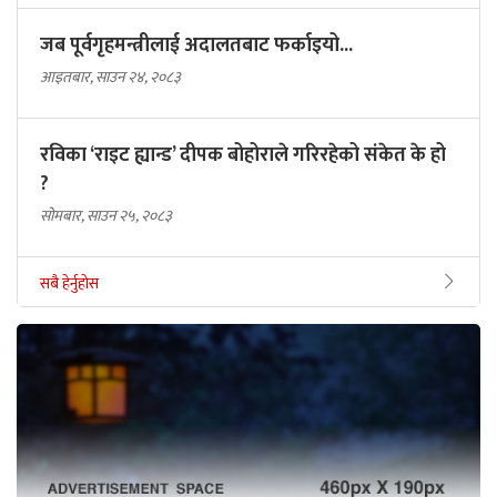
जब पूर्वगृहमन्त्रीलाई अदालतबाट फर्काइयो...
आइतबार, साउन २४, २०८३
रविका ‘राइट ह्यान्ड’ दीपक बोहोराले गरिरहेको संकेत के हो
?
सोमबार, साउन २५, २०८३
सबै हेर्नुहोस