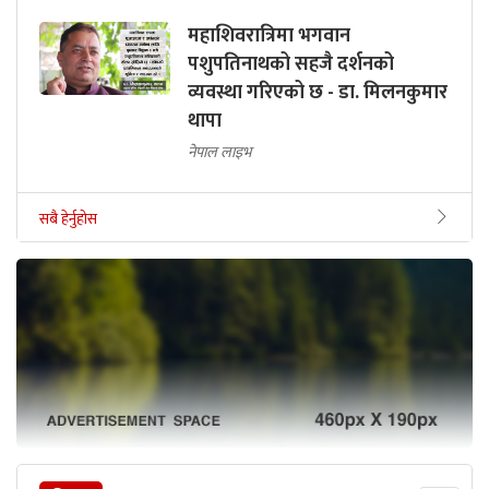
महाशिवरात्रिमा भगवान
पशुपतिनाथको सहजै दर्शनको
व्यवस्था गरिएको छ - डा. मिलनकुमार
थापा
नेपाल लाइभ
सबै हेर्नुहोस