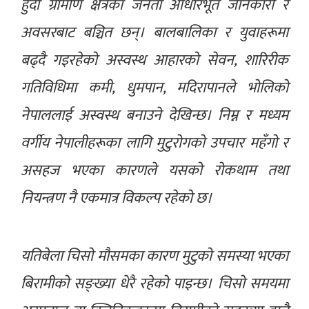
हुँदा ग्रामीण क्षेत्रका जनता आधारभूत जानकारी र
अवसरबाट बञ्चित छन्। बालबालिका र युवाहरूमा
बढ्दै गइरहेको अस्वस्थ आहारको सेवन, शारिरीक
गतिविधिमा कमी, धुमपान, मदिरापानले भोलिको
नेपाललाई अस्वस्थ बनाउने देखिन्छ। निम्न र मध्यम
वर्गीय नेपालीहरूका लागि मुटुरोगको उपचार महँगो र
असहज भएका कारणले यसको रोकथाम तथा
नियन्त्रण नै एकमात्र विकल्प रहेको छ।
यतिबेला चिसो मौसमका कारण मुटुको समस्या भएका
बिरामीको सङ्ख्या धेरै रहेको पाइन्छ। चिसो समयमा