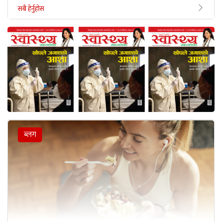
सबै हेर्नुहोस
ब्लग