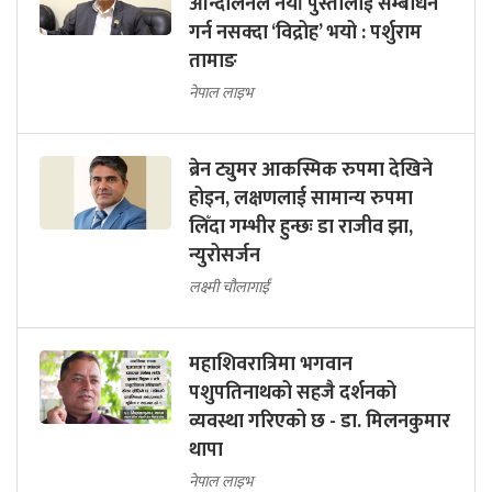
आन्दोलनले नयाँ पुस्तालाई सम्बोधन
गर्न नसक्दा ‘विद्रोह’ भयो : पर्शुराम
तामाङ
नेपाल लाइभ
ब्रेन ट्युमर आकस्मिक रुपमा देखिने
होइन, लक्षणलाई सामान्य रुपमा
लिँदा गम्भीर हुन्छः डा राजीव झा,
न्युरोसर्जन
लक्ष्मी चौलागाईं
महाशिवरात्रिमा भगवान
पशुपतिनाथको सहजै दर्शनको
व्यवस्था गरिएको छ - डा. मिलनकुमार
थापा
नेपाल लाइभ