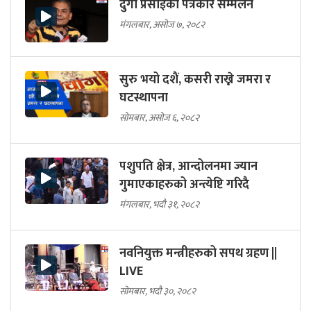
दुर्गा प्रसाईको पत्रकार सम्मेलन
मंगलबार, असोज ७, २०८२
सुरु भयो दशैं, कसरी राख्ने जमरा र
घटस्थापना
सोमबार, असोज ६, २०८२
पशुपति क्षेत्र, आन्दोलनमा ज्यान
गुमाएकाहरुको अन्त्येष्टि गरिदै
मंगलबार, भदौ ३१, २०८२
नवनियुक्त मन्त्रीहरुको सपथ ग्रहण ||
LIVE
सोमबार, भदौ ३०, २०८२