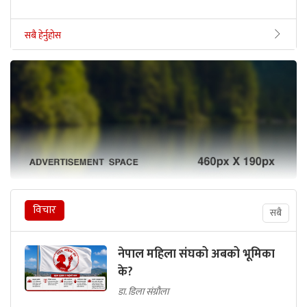
सबै हेर्नुहोस
विचार
सबै
नेपाल महिला संघको अबको भूमिका
के?
डा. डिला संग्रौला