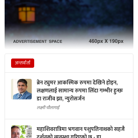
अन्तर्वार्ता
ब्रेन ट्युमर आकस्मिक रुपमा देखिने होइन,
लक्षणलाई सामान्य रुपमा लिँदा गम्भीर हुन्छः
डा राजीव झा, न्युरोसर्जन
लक्ष्मी चौलागाईं
महाशिवरात्रिमा भगवान पशुपतिनाथको सहजै
दर्शनको व्यवस्था गरिएको छ - डा.