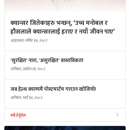
क्यान्सर जितेकाहरु भन्छन्, ‘उच्च मनोबल र
हौसलाले क्यान्सरलाई हराए र नयाँ जीवन पाए’
आइतबार, मंसिर १४, २०८२
'सुरक्षित' नारा, 'असुरक्षित' वास्तविकता
शनिबार, असोज ११, २०८२
जब हेल्थ क्याम्पमै पोस्टमार्टम गराउन खोजियो!
शनिबार, भदौ १४, २०८२
सबै हेर्नुहोस