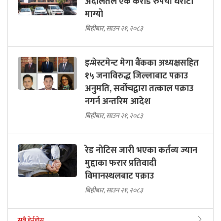
अदालतले एक करोड रुपैयाँ धरौटी
माग्यो
बिहीबार, साउन २१, २०८३
इन्भेस्टमेन्ट मेगा बैंकका अध्यक्षसहित
१५ जनाविरुद्ध जिल्लाबाट पक्राउ
अनुमति, सर्वोचद्वारा तत्काल पक्राउ
नगर्न अन्तरिम आदेश
बिहीबार, साउन २१, २०८३
रेड नोटिस जारी भएका कर्तव्य ज्यान
मुद्दाका फरार प्रतिवादी
विमानस्थलबाट पक्राउ
बिहीबार, साउन २१, २०८३
सबै हेर्नुहोस