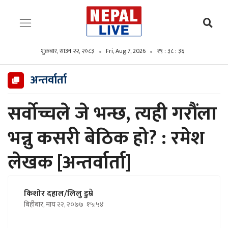
शुक्रबार, साउन २२, २०८३
Fri, Aug 7, 2026
१९ : ३८ : ३७
अन्तर्वार्ता
सर्वोच्चले जे भन्छ, त्यही गरौंला
भन्नु कसरी बेठिक हो? : रमेश
लेखक [अन्तर्वार्ता]
किशोर दहाल/लिलु डुम्रे
बिहीबार, माघ २२, २०७७
१५:५४