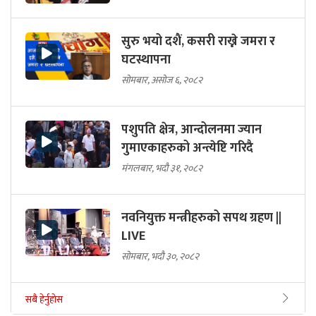
सुरु भयो दशैं, कसरी राख्ने जमरा र
घटस्थापना
सोमबार, असोज ६, २०८२
पशुपति क्षेत्र, आन्दोलनमा ज्यान
गुमाएकाहरुको अन्त्येष्टि गरिदै
मंगलबार, भदौ ३१, २०८२
नवनियुक्त मन्त्रीहरुको सपथ ग्रहण ||
LIVE
सोमबार, भदौ ३०, २०८२
सबै हेर्नुहोस