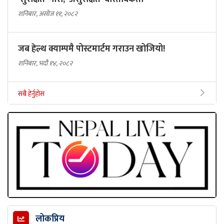
शनिबार, असोज ११, २०८२
जब हेल्थ क्याम्पमै पोस्टमार्टम गराउन खोजियो!
शनिबार, भदौ १४, २०८२
सबै हेर्नुहोस
लोकप्रिय