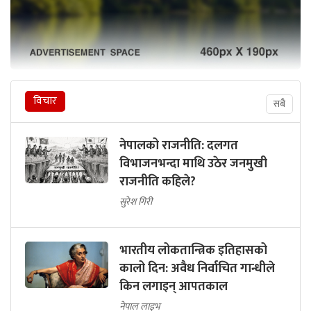
विचार
सबै
नेपालको राजनीति: दलगत
विभाजनभन्दा माथि उठेर जनमुखी
राजनीति कहिले?
सुरेश गिरी
भारतीय लोकतान्त्रिक इतिहासको
कालो दिन: अवैध निर्वाचित गान्धीले
किन लगाइन् आपतकाल
नेपाल लाइभ