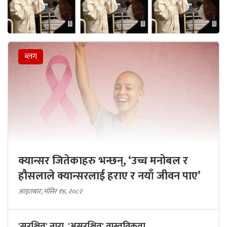
ब्लग
क्यान्सर जितेकाहरु भन्छन्, ‘उच्च मनोबल र
हौसलाले क्यान्सरलाई हराए र नयाँ जीवन पाए’
आइतबार, मंसिर १४, २०८२
'सुरक्षित' नारा, 'असुरक्षित' वास्तविकता