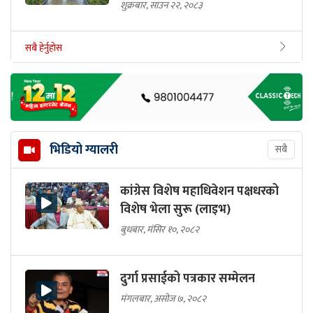
शुक्रबार, साउन २२, २०८३
सबै हेर्नुहोस
भिडियो ग्यालरी
सबै
कांग्रेस विशेष महाधिवेशन पक्षधरको
विशेष भेला सुरू (लाइभ)
बुधबार, मंसिर १०, २०८२
दुर्गा प्रसाईको पत्रकार सम्मेलन
मंगलबार, असोज ७, २०८२