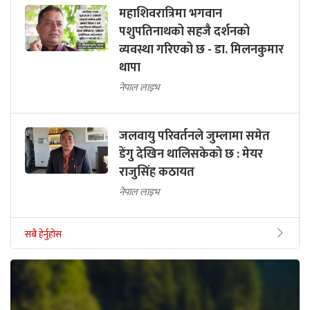
महाशिवरात्रिमा भगवान
पशुपतिनाथको सहजै दर्शनको
व्यवस्था गरिएको छ - डा. मिलनकुमार
थापा
नेपाल लाइभ
जलवायु परिवर्तनले जुम्लामा समेत
डेंगु देखिन थालिसकेको छ : मेयर
राजुसिंह कठायत
नेपाल लाइभ
सबै हेर्नुहोस