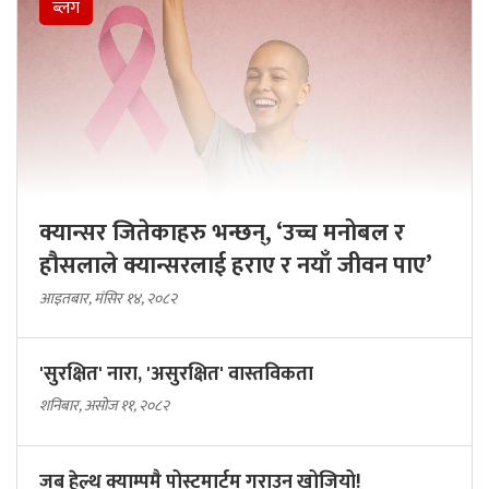
ब्लग
क्यान्सर जितेकाहरु भन्छन्, ‘उच्च मनोबल र
हौसलाले क्यान्सरलाई हराए र नयाँ जीवन पाए’
आइतबार, मंसिर १४, २०८२
'सुरक्षित' नारा, 'असुरक्षित' वास्तविकता
शनिबार, असोज ११, २०८२
जब हेल्थ क्याम्पमै पोस्टमार्टम गराउन खोजियो!