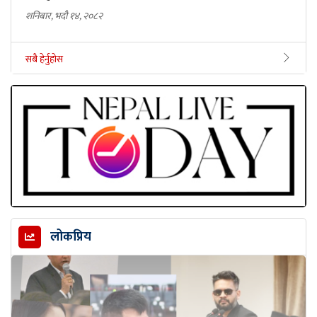
शनिबार, भदौ १४, २०८२
सबै हेर्नुहोस
लोकप्रिय