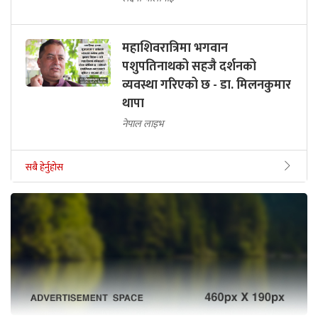
महाशिवरात्रिमा भगवान
पशुपतिनाथको सहजै दर्शनको
व्यवस्था गरिएको छ - डा. मिलनकुमार
थापा
नेपाल लाइभ
सबै हेर्नुहोस