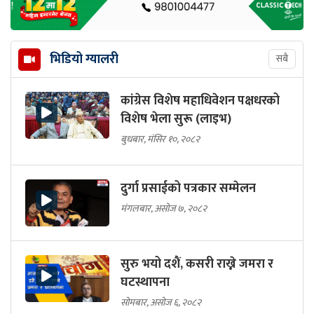
भिडियो ग्यालरी
सबै
कांग्रेस विशेष महाधिवेशन पक्षधरको
विशेष भेला सुरू (लाइभ)
बुधबार, मंसिर १०, २०८२
दुर्गा प्रसाईको पत्रकार सम्मेलन
मंगलबार, असोज ७, २०८२
सुरु भयो दशैं, कसरी राख्ने जमरा र
घटस्थापना
सोमबार, असोज ६, २०८२