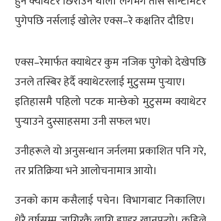
हुने क्याथेटर छिराउन थाले। लगभग तीस सेन्टिमिटर
पुगेपछि नर्सलाई खोलेर एक्स–रे कक्षतिर दौडिए।
एक्स–रेमार्फत क्याथेटर कुम नजिक पुगेको देखेपछि
उनले तस्बिर हेर्दै क्याथेटरलाई मुटुसम्म पुर्‍याए।
इतिहासमै पहिलो पटक मान्छेको मुटुसम्म क्याथेटर
पुर्‍याउने दुस्साहसमा उनी सफल भए।
उनीहरूले यो अनुसन्धान जर्नलमा प्रकाशित पनि गरे,
तर प्रतिक्रिया भने आलोचनामात्र आयो।
उनको काम कसैलाई पचेन। विभागबाट निकालिए।
धेरै वर्षसम्म जागिरकै लागि हण्डर खानुपर्‍यो। कहिले