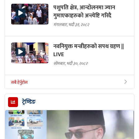
पशुपति क्षेत्र, आन्दोलनमा ज्यान
गुमाएकाहरुको अन्त्येष्टि गरिदै
मंगलबार, भदौ ३१, २०८२
नवनियुक्त मन्त्रीहरुको सपथ ग्रहण ||
LIVE
सोमबार, भदौ ३०, २०८२
सबै हेर्नुहोस
ट्रेण्डिङ