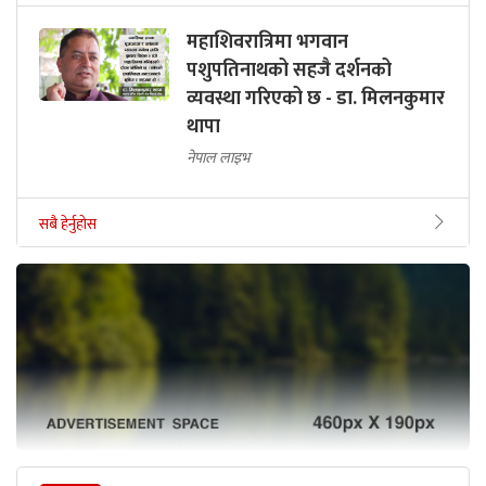
महाशिवरात्रिमा भगवान
पशुपतिनाथको सहजै दर्शनको
व्यवस्था गरिएको छ - डा. मिलनकुमार
थापा
नेपाल लाइभ
सबै हेर्नुहोस