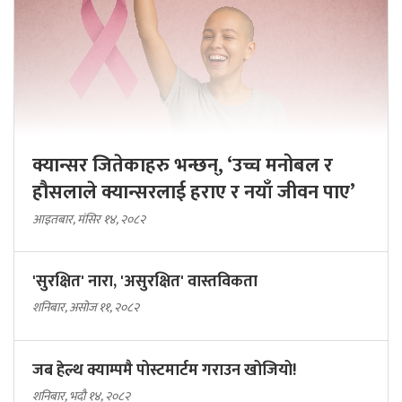
क्यान्सर जितेकाहरु भन्छन्, ‘उच्च मनोबल र
हौसलाले क्यान्सरलाई हराए र नयाँ जीवन पाए’
आइतबार, मंसिर १४, २०८२
'सुरक्षित' नारा, 'असुरक्षित' वास्तविकता
शनिबार, असोज ११, २०८२
जब हेल्थ क्याम्पमै पोस्टमार्टम गराउन खोजियो!
शनिबार, भदौ १४, २०८२