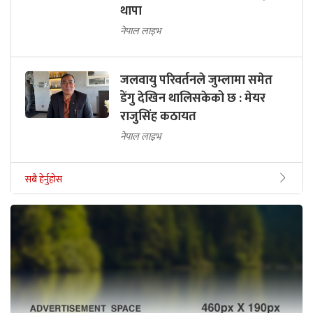
थापा
नेपाल लाइभ
जलवायु परिवर्तनले जुम्लामा समेत
डेंगु देखिन थालिसकेको छ : मेयर
राजुसिंह कठायत
नेपाल लाइभ
सबै हेर्नुहोस