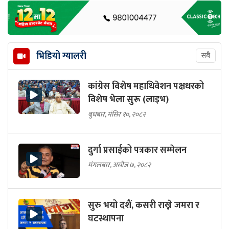
भिडियो ग्यालरी
सबै
कांग्रेस विशेष महाधिवेशन पक्षधरको
विशेष भेला सुरू (लाइभ)
बुधबार, मंसिर १०, २०८२
दुर्गा प्रसाईको पत्रकार सम्मेलन
मंगलबार, असोज ७, २०८२
सुरु भयो दशैं, कसरी राख्ने जमरा र
घटस्थापना