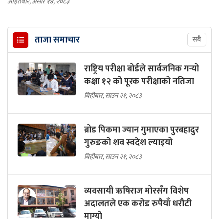
आइतबार, असार १४, २०८३
ताजा समाचार
सबै
राष्ट्रिय परीक्षा बोर्डले सार्वजनिक गर्‍यो
कक्षा १२ को पूरक परीक्षाको नतिजा
बिहीबार, साउन २१, २०८३
ब्रोड पिकमा ज्यान गुमाएका पुरबहादुर
गुरुङको शव स्वदेश ल्याइयो
बिहीबार, साउन २१, २०८३
व्यवसायी ऋषिराज मोरसँग विशेष
अदालतले एक करोड रुपैयाँ धरौटी
माग्यो