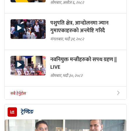
सोमबार, असोज ६, २०८२
पशुपति क्षेत्र, आन्दोलनमा ज्यान
गुमाएकाहरुको अन्त्येष्टि गरिदै
मंगलबार, भदौ ३१, २०८२
नवनियुक्त मन्त्रीहरुको सपथ ग्रहण ||
LIVE
सोमबार, भदौ ३०, २०८२
सबै हेर्नुहोस
ट्रेण्डिङ