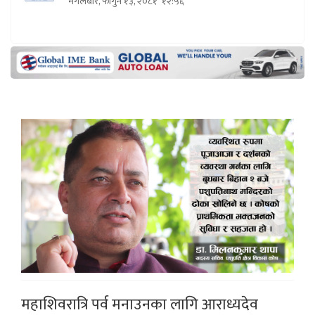
मंगलबार, फागुन १३, २०८१
१२:५६
महाशिवरात्रि पर्व मनाउनका लागि आराध्यदेव