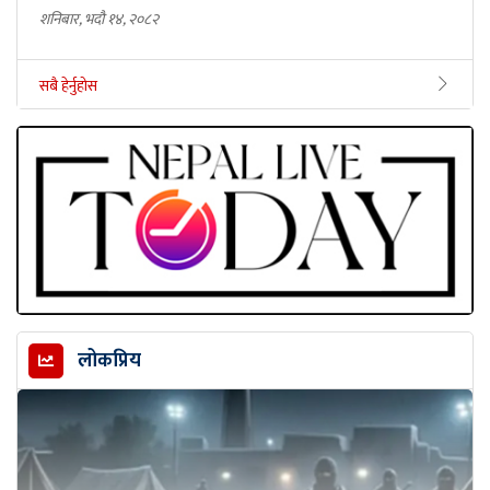
शनिबार, भदौ १४, २०८२
सबै हेर्नुहोस
लोकप्रिय