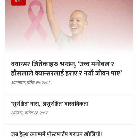
ब्लग
क्यान्सर जितेकाहरु भन्छन्, ‘उच्च मनोबल र
हौसलाले क्यान्सरलाई हराए र नयाँ जीवन पाए’
आइतबार, मंसिर १४, २०८२
'सुरक्षित' नारा, 'असुरक्षित' वास्तविकता
शनिबार, असोज ११, २०८२
जब हेल्थ क्याम्पमै पोस्टमार्टम गराउन खोजियो!