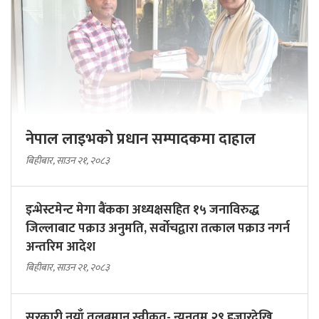
नेपाल लाइभको प्रधान सम्पादकमा दाहाल
बिहीबार, साउन २१, २०८३
इन्भेस्टमेन्ट मेगा बैंकका अध्यक्षसहित १५ जनाविरुद्ध
जिल्लाबाट पक्राउ अनुमति, सर्वोचद्वारा तत्काल पक्राउ नगर्न
अन्तरिम आदेश
बिहीबार, साउन २१, २०८३
सरकारी नयाँ तलबमान स्वीकृत- न्यूनतम २९ हजारदेखि