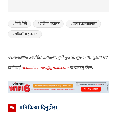
#केपीओली
#सर्वोच्च_अदालत
#प्रतिनिधिसभाविघटन
#संवैधानिकइजलास
नेपाललाइभमा प्रकाशित सामग्रीबारे कुनै गुनासो, सूचना तथा सुझाव भए
हामीलाई
nepallivenews@gmail.com
मा पठाउनु होला।
प्रतिक्रिया दिनुहोस्