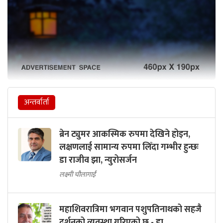
अन्तर्वार्ता
ब्रेन ट्युमर आकस्मिक रुपमा देखिने होइन,
लक्षणलाई सामान्य रुपमा लिँदा गम्भीर हुन्छः
डा राजीव झा, न्युरोसर्जन
लक्ष्मी चौलागाईं
महाशिवरात्रिमा भगवान पशुपतिनाथको सहजै
दर्शनको व्यवस्था गरिएको छ - डा.