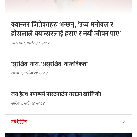
क्यान्सर जितेकाहरु भन्छन्, ‘उच्च मनोबल र
हौसलाले क्यान्सरलाई हराए र नयाँ जीवन पाए’
आइतबार, मंसिर १४, २०८२
'सुरक्षित' नारा, 'असुरक्षित' वास्तविकता
शनिबार, असोज ११, २०८२
जब हेल्थ क्याम्पमै पोस्टमार्टम गराउन खोजियो!
शनिबार, भदौ १४, २०८२
सबै हेर्नुहोस