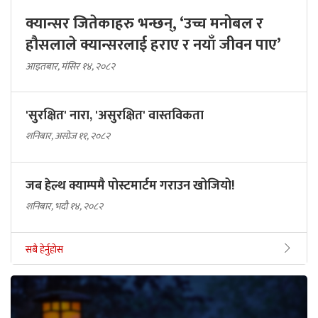
क्यान्सर जितेकाहरु भन्छन्, ‘उच्च मनोबल र
हौसलाले क्यान्सरलाई हराए र नयाँ जीवन पाए’
आइतबार, मंसिर १४, २०८२
'सुरक्षित' नारा, 'असुरक्षित' वास्तविकता
शनिबार, असोज ११, २०८२
जब हेल्थ क्याम्पमै पोस्टमार्टम गराउन खोजियो!
शनिबार, भदौ १४, २०८२
सबै हेर्नुहोस