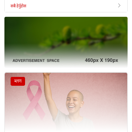
सबै हेर्नुहोस
ब्लग