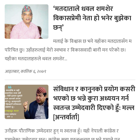
‘मतदाताले धवल शमशेर
विकासप्रेमी नेता हो भनेर बुझेका
छन्’
मलाई के विश्वास छ भने यहाँका मतदातासँग म
परिचित छु। उहाँहरुलाई मेरो स्वभाव र विकासवादी बानी मन परेको छ।
यहाँका मतदाताहरुले धवल शमशेर...
आइतबार, कात्तिक ६, २०७९
संविधान र कानुनको प्रयोग कसरी
भएको छ भन्ने कुरा अध्ययन गर्न
स्वतन्त्र उम्मेदवारी दिएको हुँ: मल्ल
[अन्तर्वार्ता]
उनीहरू पौराणिक उम्मेदवार हुन् म स्वतन्त्र हुँ। यहाँ नेपाली कांग्रेस र
एमालेका उम्मेदवार छन्। कांग्रेस सत्ता गठबन्धनमा छ भने एमाले पन...