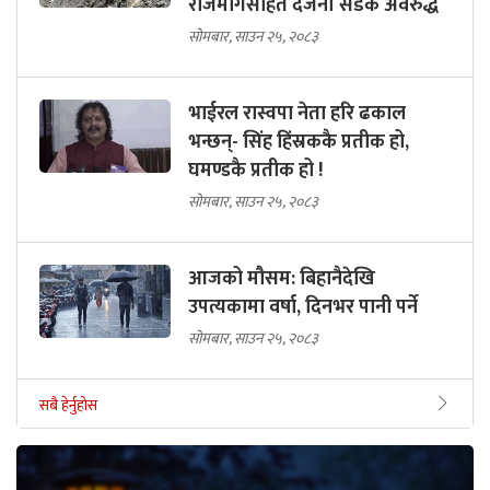
राजमार्गसहित दर्जनौँ सडक अवरुद्ध
सोमबार, साउन २५, २०८३
भाईरल रास्वपा नेता हरि ढकाल
भन्छन्- सिंह हिंस्रककै प्रतीक हो,
घमण्डकै प्रतीक हो !
सोमबार, साउन २५, २०८३
आजको मौसम: बिहानैदेखि
उपत्यकामा वर्षा, दिनभर पानी पर्ने
सोमबार, साउन २५, २०८३
सबै हेर्नुहोस