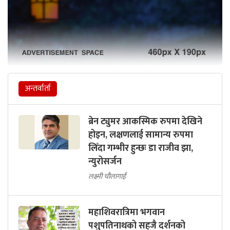
अन्तर्वार्ता
ब्रेन ट्युमर आकस्मिक रुपमा देखिने
होइन, लक्षणलाई सामान्य रुपमा
लिँदा गम्भीर हुन्छः डा राजीव झा,
न्युरोसर्जन
लक्ष्मी चौलागाईं
महाशिवरात्रिमा भगवान
पशुपतिनाथको सहजै दर्शनको