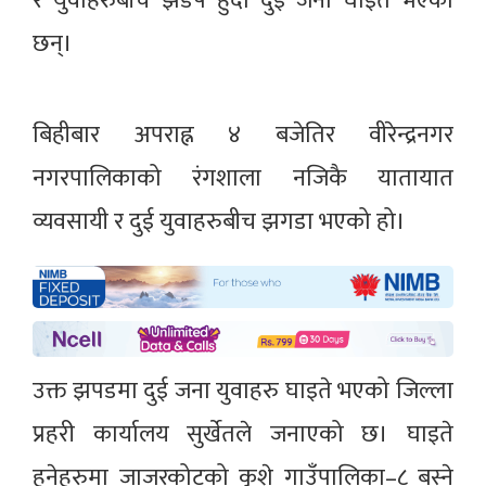
र युवाहरुबीच झडप हुँदा दुई जना घाइते भएका
छन्।
बिहीबार अपराह्न ४ बजेतिर वीरेन्द्रनगर
नगरपालिकाको रंगशाला नजिकै यातायात
व्यवसायी र दुई युवाहरुबीच झगडा भएको हो।
उक्त झपडमा दुई जना युवाहरु घाइते भएको जिल्ला
प्रहरी कार्यालय सुर्खेतले जनाएको छ। घाइते
हुनेहरुमा जाजरकोटको कुशे गाउँपालिका–८ बस्ने