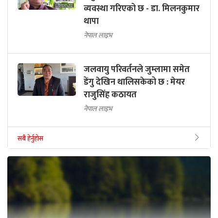
व्यवस्था गरिएको छ - डा. मिलनकुमार
थापा
नेपाल लाइभ
जलवायु परिवर्तनले जुम्लामा समेत
डेंगु देखिन थालिसकेको छ : मेयर
राजुसिंह कठायत
नेपाल लाइभ
सबै हेर्नुहोस