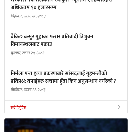
सरकारी नयाँ तलबमान स्वीकृत- न्यूनतम २९ हजारदेखि
अधिकतम ९० हजारसम्म
बिहीबार, साउन २१, २०८३
बैंकिङ कसुर मुद्दाका फरार प्रतिवादी त्रिभुवन
विमानस्थलबाट पक्राउ
बुधबार, साउन २०, २०८३
निर्मला पन्त हत्या प्रकरणबारे सांसदलाई गृहमन्त्रीको
प्रतिप्रश्न: तपाईंहरु सत्तामा हुँदा किन अनुसन्धान नगरेको ?
बिहीबार, साउन २१, २०८३
सबै हेर्नुहोस