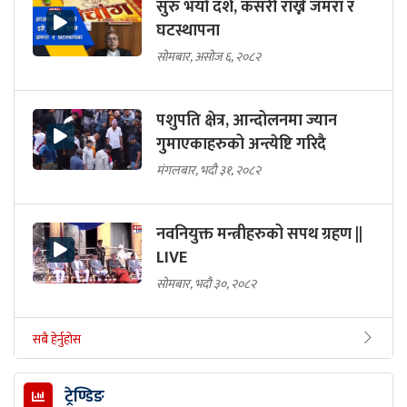
सुरु भयो दशैं, कसरी राख्ने जमरा र
घटस्थापना
सोमबार, असोज ६, २०८२
पशुपति क्षेत्र, आन्दोलनमा ज्यान
गुमाएकाहरुको अन्त्येष्टि गरिदै
मंगलबार, भदौ ३१, २०८२
नवनियुक्त मन्त्रीहरुको सपथ ग्रहण ||
LIVE
सोमबार, भदौ ३०, २०८२
सबै हेर्नुहोस
ट्रेण्डिङ