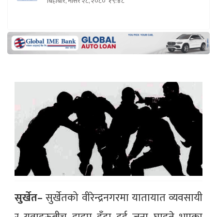
बिहीबार, मंसिर २८, २०८०
१९:४८
सुर्खेत–
सुर्खेतको वीरेन्द्रनगरमा यातायात व्यवसायी