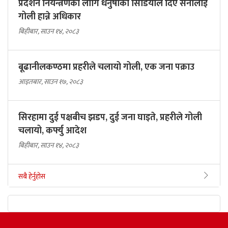
प्रदर्शन नियन्त्रणका लागि धनुषाका सिडियोले दिए सेनालाई
गोली हान्ने अधिकार
बिहीबार, साउन १४, २०८३
बूढानीलकण्ठमा प्रहरीले चलायो गोली, एक जना पक्राउ
आइतबार, साउन १७, २०८३
सिरहामा दुई पक्षबीच झडप, दुई जना घाइते, प्रहरीले गोली
चलायो, कर्फ्यु आदेश
बिहीबार, साउन १४, २०८३
सबै हेर्नुहोस