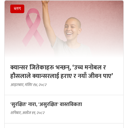
ब्लग
क्यान्सर जितेकाहरु भन्छन्, ‘उच्च मनोबल र
हौसलाले क्यान्सरलाई हराए र नयाँ जीवन पाए’
आइतबार, मंसिर १४, २०८२
'सुरक्षित' नारा, 'असुरक्षित' वास्तविकता
शनिबार, असोज ११, २०८२