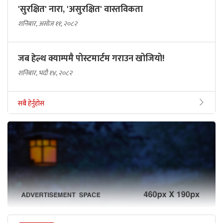
'सुरक्षित' नारा, 'असुरक्षित' वास्तविकता
शनिबार, असोज ११, २०८२
जब हेल्थ क्याम्पमै पोस्टमार्टम गराउन खोजियो!
शनिबार, भदौ १४, २०८२
सबै हेर्नुहोस