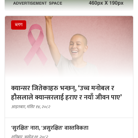
ब्लग
क्यान्सर जितेकाहरु भन्छन्, ‘उच्च मनोबल र
हौसलाले क्यान्सरलाई हराए र नयाँ जीवन पाए’
आइतबार, मंसिर १४, २०८२
'सुरक्षित' नारा, 'असुरक्षित' वास्तविकता
शनिबार, असोज ११, २०८२