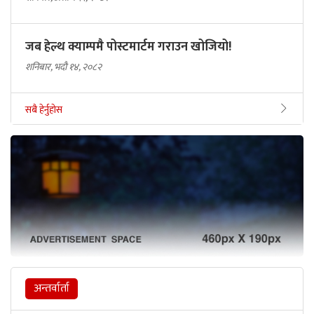
जब हेल्थ क्याम्पमै पोस्टमार्टम गराउन खोजियो!
शनिबार, भदौ १४, २०८२
सबै हेर्नुहोस
अन्तर्वार्ता