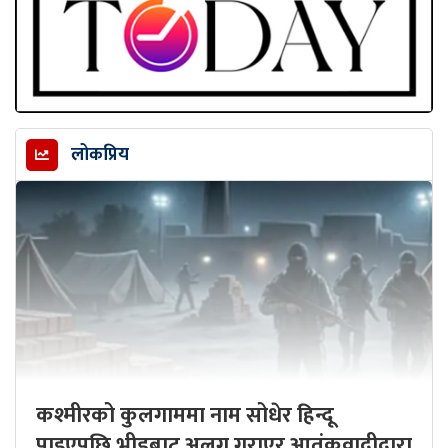
लोकप्रिय
कश्मीरको कुलगाममा नाम सोधेर हिन्दू
पाइएपछि भीडबाट अलग गराएर आतंकवादीद्वारा