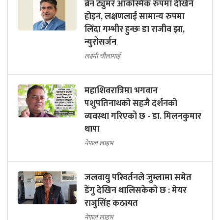
ब्रेन ट्युमर आकस्मिक रुपमा देखिने
होइन, लक्षणलाई सामान्य रुपमा
लिँदा गम्भीर हुन्छः डा राजीव झा,
न्युरोसर्जन
लक्ष्मी चौलागाईं
महाशिवरात्रिमा भगवान
पशुपतिनाथको सहजै दर्शनको
व्यवस्था गरिएको छ - डा. मिलनकुमार
थापा
नेपाल लाइभ
जलवायु परिवर्तनले जुम्लामा समेत
डेंगु देखिन थालिसकेको छ : मेयर
राजुसिंह कठायत
नेपाल लाइभ