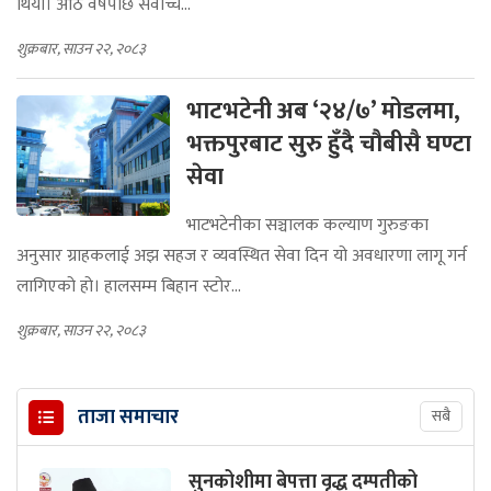
थियो। आठ वर्षपछि सर्वोच्च...
शुक्रबार, साउन २२, २०८३
भाटभटेनी अब ‘२४/७’ मोडलमा,
भक्तपुरबाट सुरु हुँदै चौबीसै घण्टा
सेवा
भाटभटेनीका सञ्चालक कल्याण गुरुङका
अनुसार ग्राहकलाई अझ सहज र व्यवस्थित सेवा दिन यो अवधारणा लागू गर्न
लागिएको हो। हालसम्म बिहान स्टोर...
शुक्रबार, साउन २२, २०८३
ताजा समाचार
सबै
सुनकोशीमा बेपत्ता वृद्ध दम्पतीको