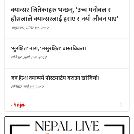
क्यान्सर जितेकाहरु भन्छन्, ‘उच्च मनोबल र
हौसलाले क्यान्सरलाई हराए र नयाँ जीवन पाए’
आइतबार, मंसिर १४, २०८२
'सुरक्षित' नारा, 'असुरक्षित' वास्तविकता
शनिबार, असोज ११, २०८२
जब हेल्थ क्याम्पमै पोस्टमार्टम गराउन खोजियो!
शनिबार, भदौ १४, २०८२
सबै हेर्नुहोस