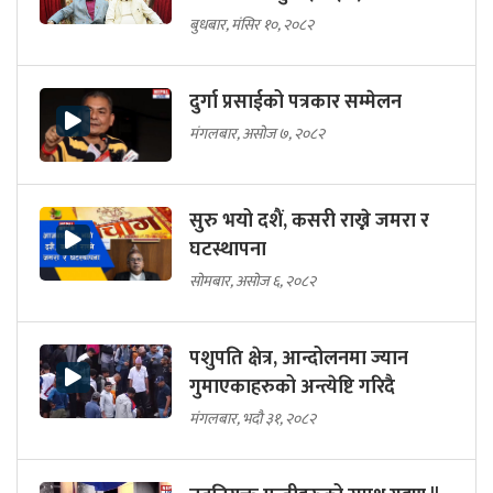
बुधबार, मंसिर १०, २०८२
दुर्गा प्रसाईको पत्रकार सम्मेलन
मंगलबार, असोज ७, २०८२
सुरु भयो दशैं, कसरी राख्ने जमरा र
घटस्थापना
सोमबार, असोज ६, २०८२
पशुपति क्षेत्र, आन्दोलनमा ज्यान
गुमाएकाहरुको अन्त्येष्टि गरिदै
मंगलबार, भदौ ३१, २०८२