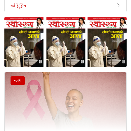
सबै हेर्नुहोस
ब्लग