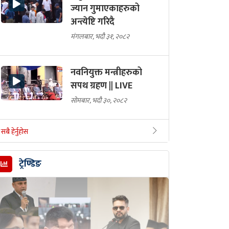
ज्यान गुमाएकाहरुको
अन्त्येष्टि गरिदै
मंगलबार, भदौ ३१, २०८२
नवनियुक्त मन्त्रीहरुको
सपथ ग्रहण || LIVE
सोमबार, भदौ ३०, २०८२
सबै हेर्नुहोस
ट्रेण्डिङ