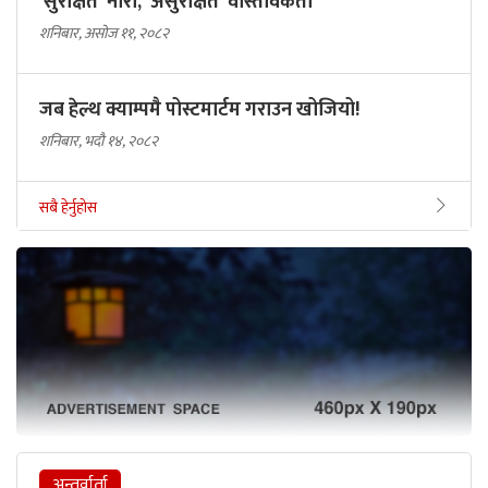
'सुरक्षित' नारा, 'असुरक्षित' वास्तविकता
शनिबार, असोज ११, २०८२
जब हेल्थ क्याम्पमै पोस्टमार्टम गराउन खोजियो!
शनिबार, भदौ १४, २०८२
सबै हेर्नुहोस
अन्तर्वार्ता