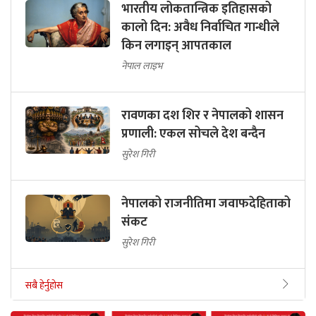
भारतीय लोकतान्त्रिक इतिहासको
कालो दिन: अवैध निर्वाचित गान्धीले
किन लगाइन् आपतकाल
नेपाल लाइभ
रावणका दश शिर र नेपालको शासन
प्रणाली: एकल सोचले देश बन्दैन
सुरेश गिरी
नेपालको राजनीतिमा जवाफदेहिताको
संकट
सुरेश गिरी
सबै हेर्नुहोस