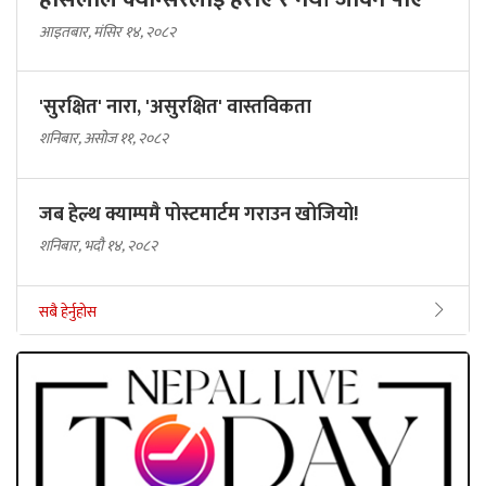
आइतबार, मंसिर १४, २०८२
'सुरक्षित' नारा, 'असुरक्षित' वास्तविकता
शनिबार, असोज ११, २०८२
जब हेल्थ क्याम्पमै पोस्टमार्टम गराउन खोजियो!
शनिबार, भदौ १४, २०८२
सबै हेर्नुहोस