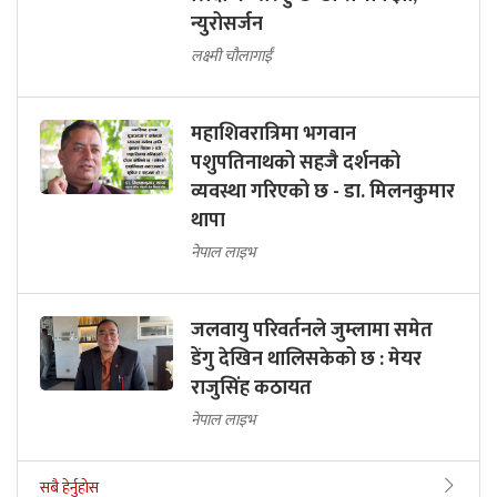
न्युरोसर्जन
लक्ष्मी चौलागाईं
महाशिवरात्रिमा भगवान
पशुपतिनाथको सहजै दर्शनको
व्यवस्था गरिएको छ - डा. मिलनकुमार
थापा
नेपाल लाइभ
जलवायु परिवर्तनले जुम्लामा समेत
डेंगु देखिन थालिसकेको छ : मेयर
राजुसिंह कठायत
नेपाल लाइभ
सबै हेर्नुहोस