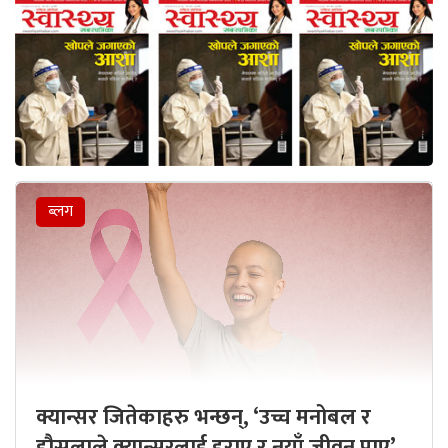
ब्लग
क्यान्सर जितेकाहरु भन्छन्, ‘उच्च मनोबल र
हौसलाले क्यान्सरलाई हराए र नयाँ जीवन पाए’