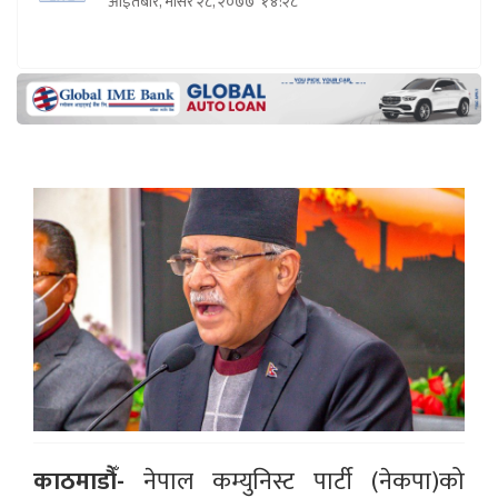
आइतबार, मंसिर २८, २०७७
१४:२८
काठमाडौँ-
नेपाल कम्युनिस्ट पार्टी (नेकपा)को