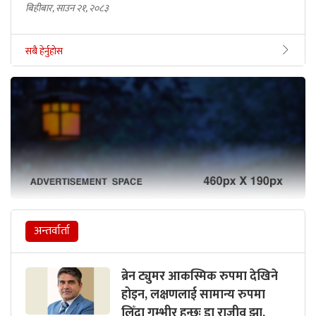
बिहीबार, साउन २१, २०८३
सबै हेर्नुहोस
अन्तर्वार्ता
ब्रेन ट्युमर आकस्मिक रुपमा देखिने
होइन, लक्षणलाई सामान्य रुपमा
लिँदा गम्भीर हुन्छः डा राजीव झा,