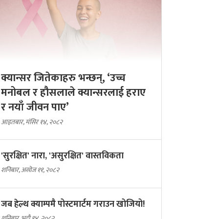
क्यान्सर जितेकाहरु भन्छन्, ‘उच्च
मनोबल र हौसलाले क्यान्सरलाई हराए
र नयाँ जीवन पाए’
आइतबार, मंसिर १४, २०८२
'सुरक्षित' नारा, 'असुरक्षित' वास्तविकता
शनिबार, असोज ११, २०८२
जब हेल्थ क्याम्पमै पोस्टमार्टम गराउन खोजियो!
शनिबार, भदौ १४, २०८२