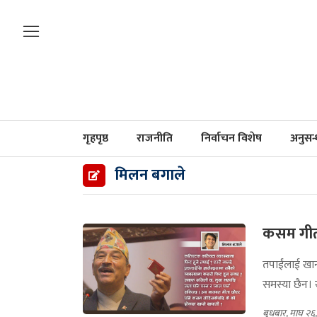
गृहपृष्ठ
राजनीति
निर्वाचन विशेष
अनुसन
मिलन बगाले
कसम गीत
तपाईंलाई खा
समस्या छैन। र
बुधबार, माघ २६