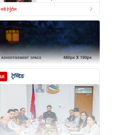
प्रविधिमैत्री बन्न
सबै हेर्नुहोस
लेखापरीक्षकहरूलाई
एक्यान अध्यक्ष नेपालको
आग्रह
बिहीबार, साउन २१, २०८३
मुग्लिन बजारबाट २०
किलो चरेससहित २ जना
पक्राउ
ट्रेण्डिङ
बिहीबार, साउन २१, २०८३
‘राजनीति सेवा हुनुपर्छ,
पेशा होइन’: सांसद केरुङ
बिहीबार, साउन २१, २०८३