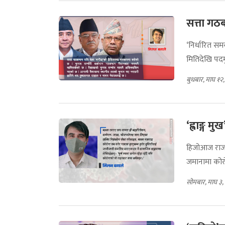
सत्ता गठब
‘निर्धारित सम
मितिदेखि पदमु
बुधबार, माघ १२
‘ह्वाङ्ग 
हिजोआज राजन
जमानामा कोरो
सोमबार, माघ ३