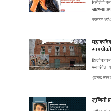
रिसोर्टको बस
खाइएला। अर्थ
मंगलबार, भदौ 
महाकविको
सामग्रीको 
डिल्लीबजारमा
भत्काइँदैछ। यस
शुक्रबार, साउन
लुम्बिनी प