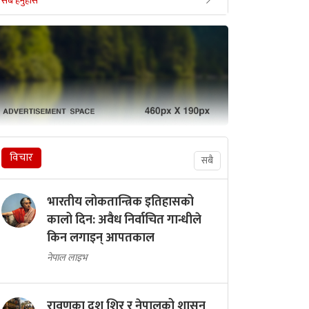
सबै हेर्नुहोस
बुधबार, साउन २०, २०८३
लगानी बोर्डको प्रमुख कार्यकारी अधिकृतमा याङ्की
उक्याब नियुक्त
बुधबार, साउन २०, २०८३
विचार
सबै
भारतीय लोकतान्त्रिक इतिहासको
कालो दिन: अवैध निर्वाचित गान्धीले
किन लगाइन् आपतकाल
नेपाल लाइभ
रावणका दश शिर र नेपालको शासन