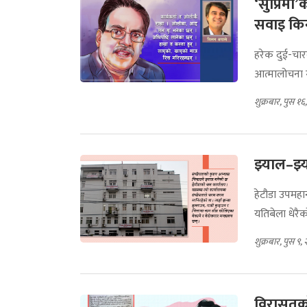
‘सुप्रिम
सवाइ कि
हरेक दुई-चार
आत्मालोचना गर
शुक्रबार, पुस १
झ्याल–झ्
हेटौडा उपमह
यतिबेला धेरै
शुक्रबार, पुस ९
विरासतको