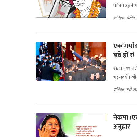
फोका उठ्ने ग
शनिबार, असोज 
एक मर्य
बन्ने हो र!
रातको ११ बजे
भइसक्यो। जीउ
शनिबार, भदौ २
नेकपा (
अनुहार