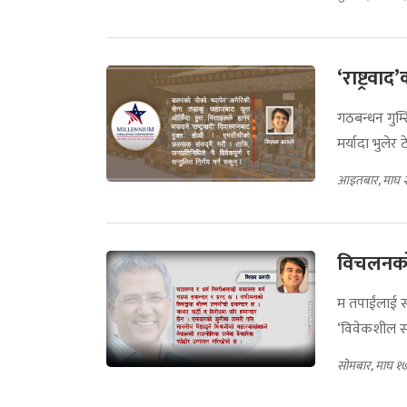
‘राष्ट्रव
गठबन्धन गुम
मर्यादा भुलेर 
आइतबार, माघ 
विचलनको
म तपाईंलाई सा
‘विवेकशील साझ
सोमबार, माघ १