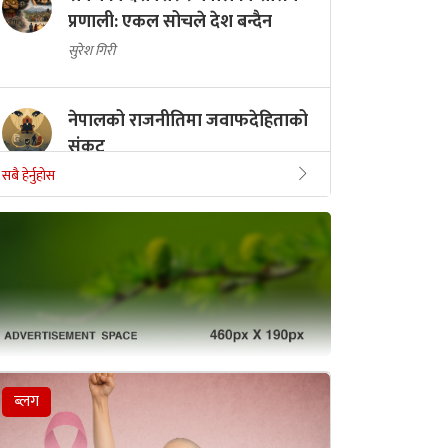
प्रणाली: एकल सोचले देश बन्दैन
सुरेश गिरी
नेपालको राजनीतिमा जवाफदेहिताको
संकट
सबै हेर्नुहोस
सुरेश गिरी
भीडले बनाएको नेतृत्व किन अन्ततः
एक्लिन्छ ?
सुरेश गिरी
ब्लग