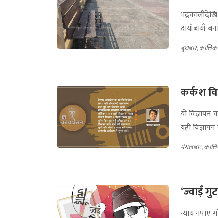
भद्रकालीदेखि
दायाँबायाँ ब
बुधबार, कात्ति
कर्कश वि
यो विज्ञापन 
यही विज्ञापन
मंगलबार, कात्त
‘ज्वाइँ ग
न्याय नपाए ग