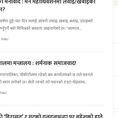
ो’को मनोवाद : मने महाधिवेशनमा लवाइ/खवाइको
न?
वर्षमा दुई-चार दिन मलाई आफ्नो लवाइ, खवाइ, बसाइ, उठाइबारे
्नुपर्ने बडो विचित्रको बाध्यता आइलागेको छ। ‘आत्माल...
६, २०७८
यालमा मन्त्रालय : शर्मनाक समाजवाद!
ानगरपालिका, चौकीटोलमा रहेको श्रम कार्यालयको छ तले भवनले
को ध्यान तानेको छ। सेतो रङको त्यो भवनको एउटा मोहडामा...
, २०७८
 ‘हिरासत’ र गुटको दलदलभन्दा पर महेशको हाते