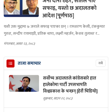
जना दोषी ठहर, सातले पाए
सफाइ, यस्तो छ अदालतको
आदेश [पूर्णपाठ]
यस्तै उक्त मुद्दामा ७ जनाले सफाइ पाएका छन् । रामशरण केसी, टंककुमार
गुरुङ, सन्दीप रायमाझी, प्रतिक थापा, लक्ष्मी महर्जन, केशव तुलाधर र...
मंगलबार, असार २३, २०८३
ताजा समाचार
सबै
सर्वोच्च अदालतले कांग्रेसबारे हात
हालेकोमा पार्टी उपसभापति
विश्वप्रकाश के भन्छन् [हेरौं भिडियो]
शुक्रबार, साउन २२, २०८३