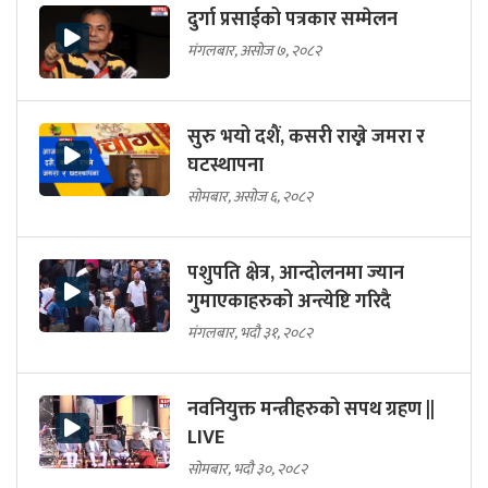
दुर्गा प्रसाईको पत्रकार सम्मेलन
मंगलबार, असोज ७, २०८२
सुरु भयो दशैं, कसरी राख्ने जमरा र
घटस्थापना
सोमबार, असोज ६, २०८२
पशुपति क्षेत्र, आन्दोलनमा ज्यान
गुमाएकाहरुको अन्त्येष्टि गरिदै
मंगलबार, भदौ ३१, २०८२
नवनियुक्त मन्त्रीहरुको सपथ ग्रहण ||
LIVE
सोमबार, भदौ ३०, २०८२