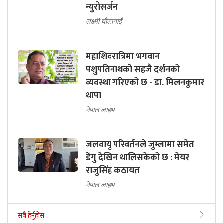
न्युरोसर्जन
लक्ष्मी चौलागाईं
महाशिवरात्रिमा भगवान
पशुपतिनाथको सहजै दर्शनको
व्यवस्था गरिएको छ - डा. मिलनकुमार
थापा
नेपाल लाइभ
जलवायु परिवर्तनले जुम्लामा समेत
डेंगु देखिन थालिसकेको छ : मेयर
राजुसिंह कठायत
नेपाल लाइभ
सबै हेर्नुहोस