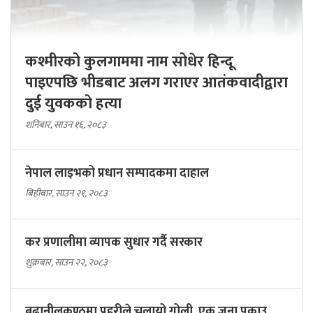
कश्मीरको कुलगाममा नाम सोधेर हिन्दू
पाइएपछि भीडबाट अलग गराएर आतंकवादीद्वारा
दुई युवकको हत्या
शनिबार, साउन १६, २०८३
नेपाल लाइभको प्रधान सम्पादकमा दाहाल
बिहीबार, साउन २१, २०८३
कर प्रणालीमा व्यापक सुधार गर्दै सरकार
शुक्रबार, साउन २२, २०८३
बूढानीलकण्ठमा प्रहरीले चलायो गोली, एक जना पक्राउ