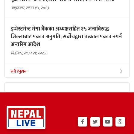
आइतबार, साउन १७, २०८३
इन्भेस्टमेन्ट मेगा बैंकका अध्यक्षसहित १५ जनाविरुद्ध
जिल्लाबाट पक्राउ अनुमति, सर्वोचद्वारा तत्काल पक्राउ नगर्न
अन्तरिम आदेश
बिहीबार, साउन २१, २०८३
सबै हेर्नुहोस