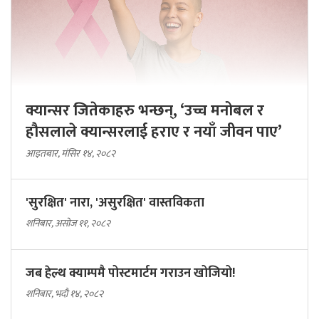
क्यान्सर जितेकाहरु भन्छन्, ‘उच्च मनोबल र
हौसलाले क्यान्सरलाई हराए र नयाँ जीवन पाए’
आइतबार, मंसिर १४, २०८२
'सुरक्षित' नारा, 'असुरक्षित' वास्तविकता
शनिबार, असोज ११, २०८२
जब हेल्थ क्याम्पमै पोस्टमार्टम गराउन खोजियो!
शनिबार, भदौ १४, २०८२