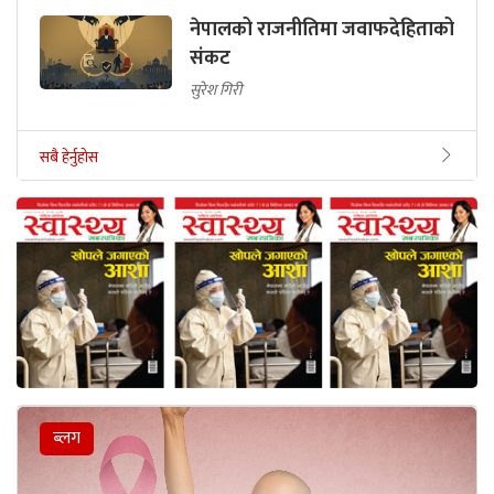
नेपालको राजनीतिमा जवाफदेहिताको
संकट
सुरेश गिरी
सबै हेर्नुहोस
ब्लग