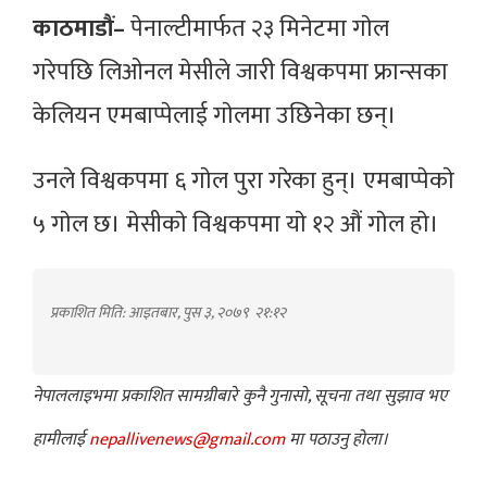
काठमाडौं–
पेनाल्टीमार्फत २३ मिनेटमा गाेल
गरेपछि लिओनल मेसीले जारी विश्वकपमा फ्रान्सका
केलियन एमबाप्पेलाई गाेलमा उछिनेका छन्।
उनले विश्वकपमा ६ गाेल पुरा गरेका हुन्। एमबाप्पेकाे
५ गाेल छ। मेसीकाे विश्वकपमा याे १२ औं गाेल हाे।
प्रकाशित मिति: आइतबार, पुस ३, २०७९
२१:१२
नेपाललाइभमा प्रकाशित सामग्रीबारे कुनै गुनासो, सूचना तथा सुझाव भए
हामीलाई
nepallivenews@gmail.com
मा पठाउनु होला।