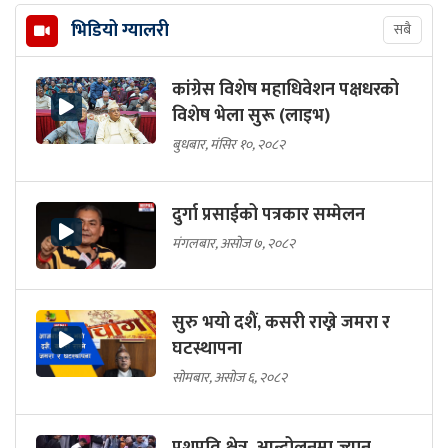
भिडियो ग्यालरी
सबै
कांग्रेस विशेष महाधिवेशन पक्षधरको
विशेष भेला सुरू (लाइभ)
बुधबार, मंसिर १०, २०८२
दुर्गा प्रसाईको पत्रकार सम्मेलन
मंगलबार, असोज ७, २०८२
सुरु भयो दशैं, कसरी राख्ने जमरा र
घटस्थापना
सोमबार, असोज ६, २०८२
पशुपति क्षेत्र, आन्दोलनमा ज्यान