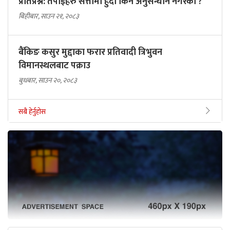
प्रतिप्रश्न: तपाईंहरु सत्तामा हुँदा किन अनुसन्धान नगरेको ?
बिहीबार, साउन २१, २०८३
बैंकिङ कसुर मुद्दाका फरार प्रतिवादी त्रिभुवन
विमानस्थलबाट पक्राउ
बुधबार, साउन २०, २०८३
सबै हेर्नुहोस