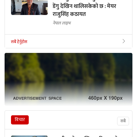
डेंगु देखिन थालिसकेको छ : मेयर
राजुसिंह कठायत
नेपाल लाइभ
सबै हेर्नुहोस
विचार
सबै