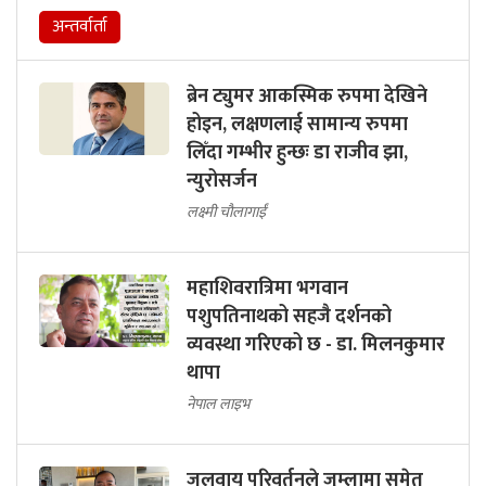
अन्तर्वार्ता
ब्रेन ट्युमर आकस्मिक रुपमा देखिने
होइन, लक्षणलाई सामान्य रुपमा
लिँदा गम्भीर हुन्छः डा राजीव झा,
न्युरोसर्जन
लक्ष्मी चौलागाईं
महाशिवरात्रिमा भगवान
पशुपतिनाथको सहजै दर्शनको
व्यवस्था गरिएको छ - डा. मिलनकुमार
थापा
नेपाल लाइभ
जलवायु परिवर्तनले जुम्लामा समेत