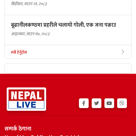
बिहीबार, साउन २१, २०८३
बूढानीलकण्ठमा प्रहरीले चलायो गोली, एक जना पक्राउ
आइतबार, साउन १७, २०८३
सबै हेर्नुहोस
सम्पर्क ठेगाना