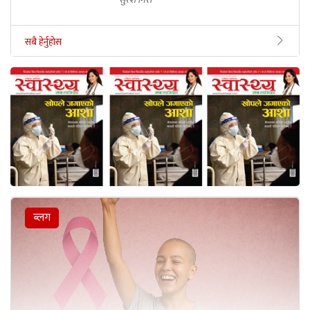
सबै हेर्नुहोस
ब्लग