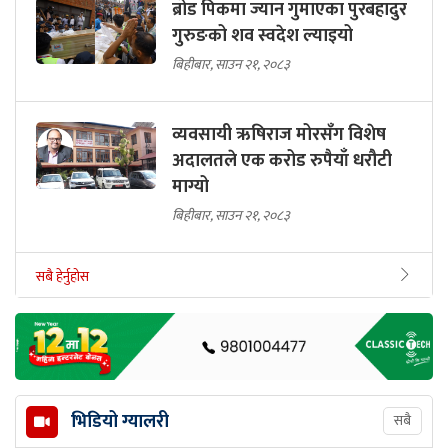
ब्रोड पिकमा ज्यान गुमाएका पुरबहादुर
गुरुङको शव स्वदेश ल्याइयो
बिहीबार, साउन २१, २०८३
व्यवसायी ऋषिराज मोरसँग विशेष
अदालतले एक करोड रुपैयाँ धरौटी
माग्यो
बिहीबार, साउन २१, २०८३
सबै हेर्नुहोस
भिडियो ग्यालरी
सबै