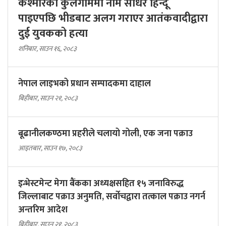
कश्मीरको कुलगाममा नाम सोधेर हिन्दू
पाइएपछि भीडबाट अलग गराएर आतंकवादीद्वारा
दुई युवकको हत्या
शनिबार, साउन १६, २०८३
नेपाल लाइभको प्रधान सम्पादकमा दाहाल
बिहीबार, साउन २१, २०८३
बूढानीलकण्ठमा प्रहरीले चलायो गोली, एक जना पक्राउ
आइतबार, साउन १७, २०८३
इन्भेस्टमेन्ट मेगा बैंकका अध्यक्षसहित १५ जनाविरुद्ध
जिल्लाबाट पक्राउ अनुमति, सर्वोचद्वारा तत्काल पक्राउ नगर्न
अन्तरिम आदेश
बिहीबार, साउन २१, २०८३