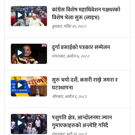
कांग्रेस विशेष महाधिवेशन पक्षधरको
विशेष भेला सुरू (लाइभ)
बुधबार, मंसिर १०, २०८२
दुर्गा प्रसाईको पत्रकार सम्मेलन
मंगलबार, असोज ७, २०८२
सुरु भयो दशैं, कसरी राख्ने जमरा र
घटस्थापना
सोमबार, असोज ६, २०८२
पशुपति क्षेत्र, आन्दोलनमा ज्यान
गुमाएकाहरुको अन्त्येष्टि गरिदै
मंगलबार, भदौ ३१, २०८२