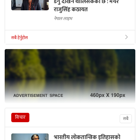
डेंगु देखिन थालिसकेको छ : मेयर
राजुसिंह कठायत
नेपाल लाइभ
सबै हेर्नुहोस
विचार
सबै
भारतीय लोकतान्त्रिक इतिहासको