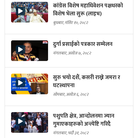
कांग्रेस विशेष महाधिवेशन पक्षधरको
विशेष भेला सुरू (लाइभ)
बुधबार, मंसिर १०, २०८२
दुर्गा प्रसाईको पत्रकार सम्मेलन
मंगलबार, असोज ७, २०८२
सुरु भयो दशैं, कसरी राख्ने जमरा र
घटस्थापना
सोमबार, असोज ६, २०८२
पशुपति क्षेत्र, आन्दोलनमा ज्यान
गुमाएकाहरुको अन्त्येष्टि गरिदै
मंगलबार, भदौ ३१, २०८२