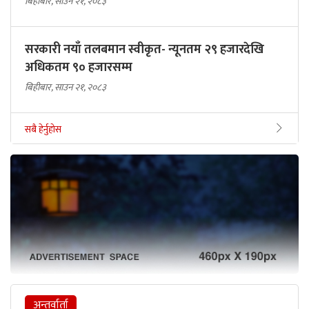
बिहीबार, साउन २१, २०८३
सरकारी नयाँ तलबमान स्वीकृत- न्यूनतम २९ हजारदेखि
अधिकतम ९० हजारसम्म
बिहीबार, साउन २१, २०८३
सबै हेर्नुहोस
अन्तर्वार्ता