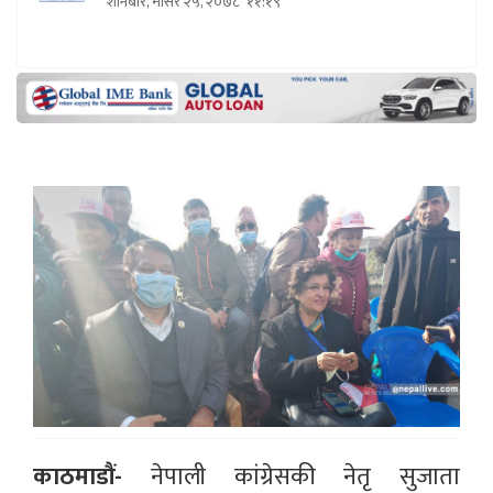
शनिबार, मंसिर २५, २०७८
११:१९
काठमाडौं-
नेपाली कांग्रेसकी नेतृ सुजाता