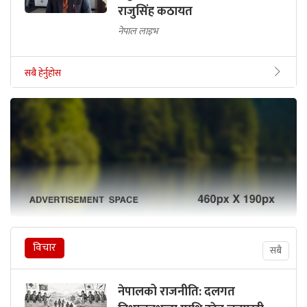
राजुसिंह कठायत
नेपाल लाइभ
सबै हेर्नुहोस
विचार
सबै
नेपालको राजनीति: दलगत