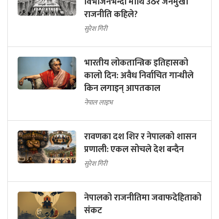
विभाजनभन्दा माथि उठेर जनमुखी
राजनीति कहिले?
सुरेश गिरी
भारतीय लोकतान्त्रिक इतिहासको
कालो दिन: अवैध निर्वाचित गान्धीले
किन लगाइन् आपतकाल
नेपाल लाइभ
रावणका दश शिर र नेपालको शासन
प्रणाली: एकल सोचले देश बन्दैन
सुरेश गिरी
नेपालको राजनीतिमा जवाफदेहिताको
संकट