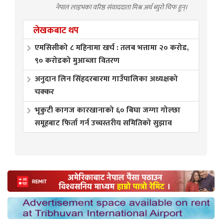
नेपाल लाइभका वरिष्ठ संवाददाता मिश्र अर्थ ब्युरो चिफ हुन्।
लेखकबाट थप
एमसिसीको ८ महिनामा खर्च : तलब भत्तामा २० करोड,
९० करोडको मुआब्जा वितरण
अनुदान लिन सिंहदरबारमा गाउँपालिका अध्यक्षको
चक्कर
भृकुटी कागज कारखानाको ६० बिघा जग्गा गोल्छा
समूहबाट फिर्ता गर्न उच्चस्तरीय समितिको सुझाव