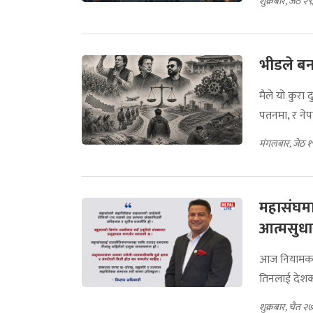
शुक्रबार, जेठ २
भीडले बना
मैले यो कुरा
पतनमा, र ने
मंगलबार, जेठ १
महासंघमा
आत्मसुधा
आज नियामक न
तिनलाई देशको
शुक्रबार, चैत २