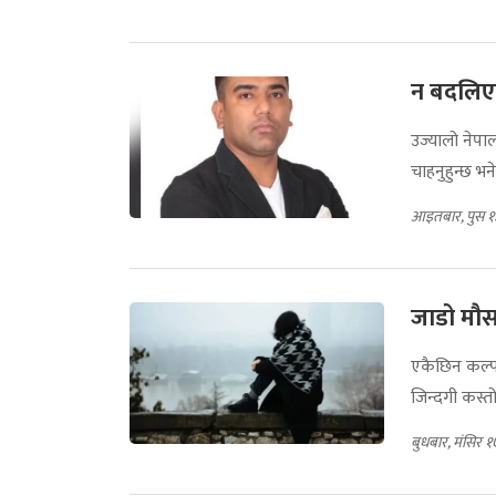
न बदलि
उज्यालो नेपा
चाहनुहुन्छ भन
आइतबार, पुस १
जाडो मौसम
एकैछिन कल्पन
जिन्दगी कस्तो
बुधबार, मंसिर 