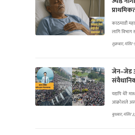
ज्येष्ठ न
प्राथमिक
काठमाडौं महा
लागि विभाग स्
शुक्रबार, मंसिर
जेन–जेड 
संवैधानि
यद्यपि धेरै म
आक्रोशले असह्
बुधबार, मंसिर ३