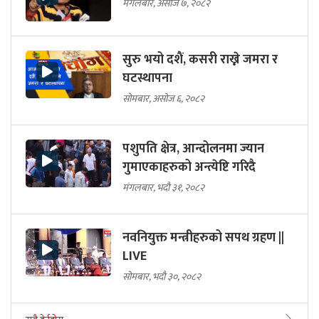
दुर्गा प्रसाईको पत्रकार सम्मेलन
मंगलबार, असोज ७, २०८२
सुरु भयो दशैं, कसरी राख्ने जमरा र
घटस्थापना
सोमबार, असोज ६, २०८२
पशुपति क्षेत्र, आन्दोलनमा ज्यान
गुमाएकाहरुको अन्त्येष्टि गरिदै
मंगलबार, भदौ ३१, २०८२
नवनियुक्त मन्त्रीहरुको सपथ ग्रहण ||
LIVE
सोमबार, भदौ ३०, २०८२