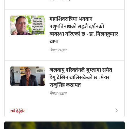
न्युरोसर्जन
लक्ष्मी चौलागाईं
महाशिवरात्रिमा भगवान
पशुपतिनाथको सहजै दर्शनको
व्यवस्था गरिएको छ - डा. मिलनकुमार
थापा
नेपाल लाइभ
जलवायु परिवर्तनले जुम्लामा समेत
डेंगु देखिन थालिसकेको छ : मेयर
राजुसिंह कठायत
नेपाल लाइभ
सबै हेर्नुहोस