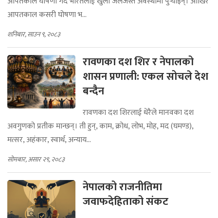
तत्कालीन प्रधानमन्त्री इन्दिरा गान्धीले देशमा
आपतकाल घोषणा गर्दै भारतलाई खुला जेलजस्तै अवस्थामा पुर्‍याइन्। आखिर
आपतकाल कसरी घोषणा भ...
शनिबार, साउन ९, २०८३
रावणका दश शिर र नेपालको
शासन प्रणाली: एकल सोचले देश
बन्दैन
रावणका दश शिरलाई धेरैले मानवका दश
अवगुणको प्रतीक मान्छन्। ती हुन्, काम, क्रोध, लोभ, मोह, मद (घमण्ड),
मत्सर, अहंकार, स्वार्थ, अन्याय...
सोमबार, असार २९, २०८३
नेपालको राजनीतिमा
जवाफदेहिताको संकट