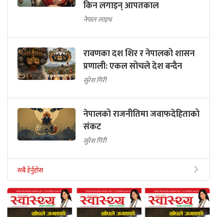
कालो दिन: अवैध निर्वाचित गान्धीले
किन लगाइन् आपतकाल
नेपाल लाइभ
रावणका दश शिर र नेपालको शासन
प्रणाली: एकल सोचले देश बन्दैन
सुरेश गिरी
नेपालको राजनीतिमा जवाफदेहिताको
संकट
सुरेश गिरी
सबै हेर्नुहोस