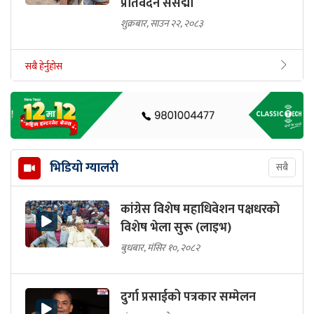
कार्यालय मातहत राख्ने विधेयकको
प्रतिवेदन संसद्मा
शुक्रबार, साउन २२, २०८३
सबै हेर्नुहोस
भिडियो ग्यालरी
सबै
कांग्रेस विशेष महाधिवेशन पक्षधरको
विशेष भेला सुरू (लाइभ)
बुधबार, मंसिर १०, २०८२