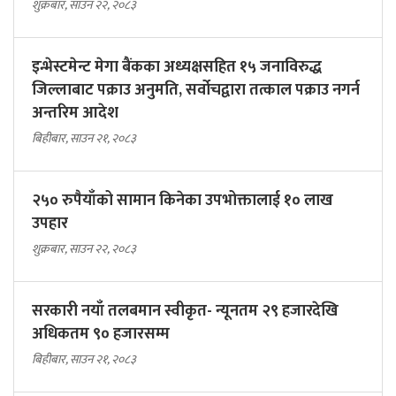
कर प्रणालीमा व्यापक सुधार गर्दै सरकार
शुक्रबार, साउन २२, २०८३
इन्भेस्टमेन्ट मेगा बैंकका अध्यक्षसहित १५ जनाविरुद्ध
जिल्लाबाट पक्राउ अनुमति, सर्वोचद्वारा तत्काल पक्राउ नगर्न
अन्तरिम आदेश
बिहीबार, साउन २१, २०८३
२५० रुपैयाँको सामान किनेका उपभोक्तालाई १० लाख
उपहार
शुक्रबार, साउन २२, २०८३
सरकारी नयाँ तलबमान स्वीकृत- न्यूनतम २९ हजारदेखि
अधिकतम ९० हजारसम्म
बिहीबार, साउन २१, २०८३