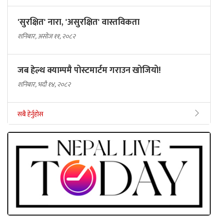
आइतबार, मंसिर १४, २०८२
'सुरक्षित' नारा, 'असुरक्षित' वास्तविकता
शनिबार, असोज ११, २०८२
जब हेल्थ क्याम्पमै पोस्टमार्टम गराउन खोजियो!
शनिबार, भदौ १४, २०८२
सबै हेर्नुहोस