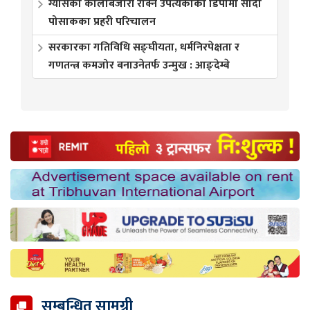
ग्यासको कालोबजारी रोक्न उपत्यकाका डिपोमा सादा
पोसाकका प्रहरी परिचालन
सरकारका गतिविधि सङ्घीयता, धर्मनिरपेक्षता र
गणतन्त्र कमजोर बनाउनेतर्फ उन्मुख : आङ्देम्बे
सम्बन्धित सामग्री