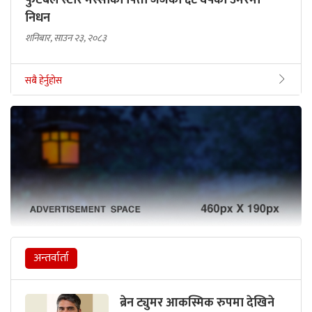
फुटबल स्टार मेस्सीका पिता जर्जको ६८ वर्षको उमेरमा
निधन
शनिबार, साउन २३, २०८३
सबै हेर्नुहोस
अन्तर्वार्ता
ब्रेन ट्युमर आकस्मिक रुपमा देखिने