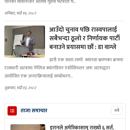
चीनको थियानजिन अतिथि गृहमा भेटवार्ता भ...
शनिबार, भदौ १४, २०८२
आउँदो चुनाव पछि रास्वपालाई
सबैभन्दा ठूलो र निर्णायक पार्टी
बनाउने प्रयासमा छौं : डा वाग्ले
झन्डै एक साता लामो क्यानडा भ्रमणका क्रममा
राजधानी अटवामा नेप्लिज क्यानडियन एसोसियशन अफ अटवाद्वारा
आयोजित एक अन्तरक्रियालाई सम्बोधनग...
शुक्रबार, भदौ १३, २०८२
ताजा समाचार
सबै
इरानले अमेरिकासामु राख्यो ६ सर्त,