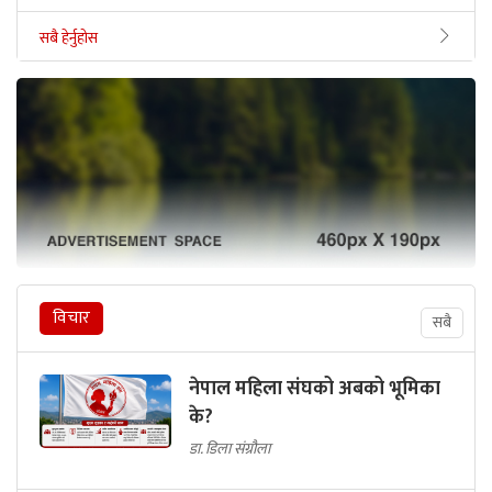
सबै हेर्नुहोस
विचार
सबै
नेपाल महिला संघको अबको भूमिका
के?
डा. डिला संग्रौला