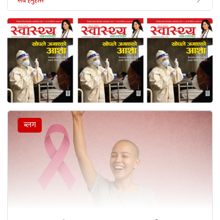
सबै हेर्नुहोस
ब्लग