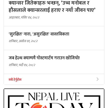
क्यान्सर जितेकाहरु भन्छन्, ‘उच्च मनोबल र
हौसलाले क्यान्सरलाई हराए र नयाँ जीवन पाए’
आइतबार, मंसिर १४, २०८२
'सुरक्षित' नारा, 'असुरक्षित' वास्तविकता
शनिबार, असोज ११, २०८२
जब हेल्थ क्याम्पमै पोस्टमार्टम गराउन खोजियो!
शनिबार, भदौ १४, २०८२
सबै हेर्नुहोस