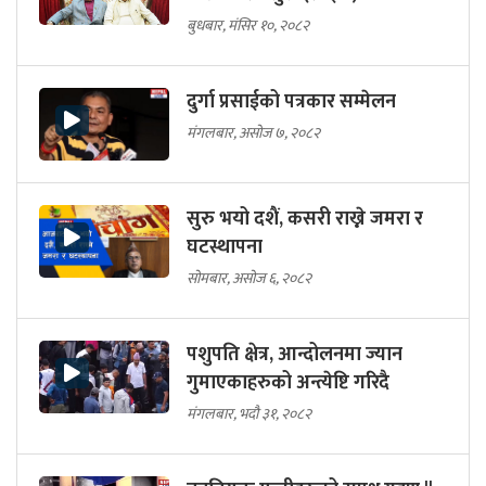
बुधबार, मंसिर १०, २०८२
दुर्गा प्रसाईको पत्रकार सम्मेलन
मंगलबार, असोज ७, २०८२
सुरु भयो दशैं, कसरी राख्ने जमरा र
घटस्थापना
सोमबार, असोज ६, २०८२
पशुपति क्षेत्र, आन्दोलनमा ज्यान
गुमाएकाहरुको अन्त्येष्टि गरिदै
मंगलबार, भदौ ३१, २०८२