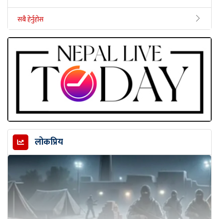
सबै हेर्नुहोस
लोकप्रिय