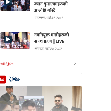
ज्यान गुमाएकाहरुको
अन्त्येष्टि गरिदै
मंगलबार, भदौ ३१, २०८२
नवनियुक्त मन्त्रीहरुको
सपथ ग्रहण || LIVE
सोमबार, भदौ ३०, २०८२
सबै हेर्नुहोस
ट्रेण्डिङ