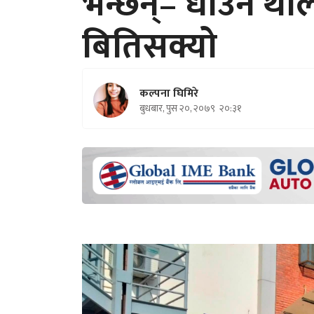
भन्छन्– धाउन थाल
बितिसक्यो
कल्पना घिमिरे
बुधबार, पुस २०, २०७९
२०:३१