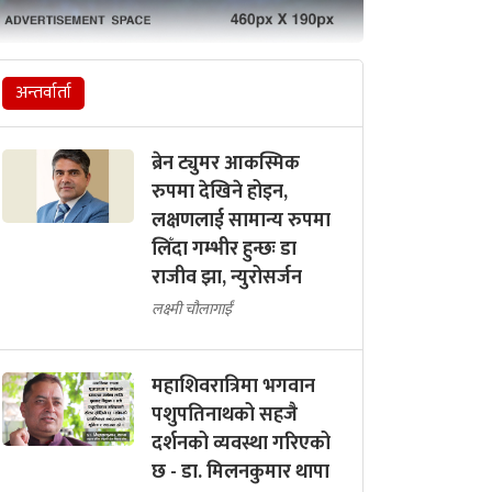
अन्तर्वार्ता
ब्रेन ट्युमर आकस्मिक
रुपमा देखिने होइन,
लक्षणलाई सामान्य रुपमा
लिँदा गम्भीर हुन्छः डा
राजीव झा, न्युरोसर्जन
लक्ष्मी चौलागाईं
महाशिवरात्रिमा भगवान
पशुपतिनाथको सहजै
दर्शनको व्यवस्था गरिएको
छ - डा. मिलनकुमार थापा