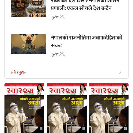
रावणका दश शिर र नेपालको शासन
प्रणाली: एकल सोचले देश बन्दैन
सुरेश गिरी
नेपालको राजनीतिमा जवाफदेहिताको
संकट
सुरेश गिरी
सबै हेर्नुहोस