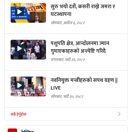
सुरु भयो दशैं, कसरी राख्ने जमरा र
घटस्थापना
सोमबार, असोज ६, २०८२
पशुपति क्षेत्र, आन्दोलनमा ज्यान
गुमाएकाहरुको अन्त्येष्टि गरिदै
मंगलबार, भदौ ३१, २०८२
नवनियुक्त मन्त्रीहरुको सपथ ग्रहण ||
LIVE
सोमबार, भदौ ३०, २०८२
सबै हेर्नुहोस