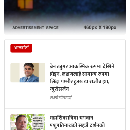
अन्तर्वार्ता
ब्रेन ट्युमर आकस्मिक रुपमा देखिने
होइन, लक्षणलाई सामान्य रुपमा
लिँदा गम्भीर हुन्छः डा राजीव झा,
न्युरोसर्जन
लक्ष्मी चौलागाईं
महाशिवरात्रिमा भगवान
पशुपतिनाथको सहजै दर्शनको