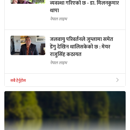
व्यवस्था गरिएको छ - डा. मिलनकुमार
थापा
नेपाल लाइभ
जलवायु परिवर्तनले जुम्लामा समेत
डेंगु देखिन थालिसकेको छ : मेयर
राजुसिंह कठायत
नेपाल लाइभ
सबै हेर्नुहोस