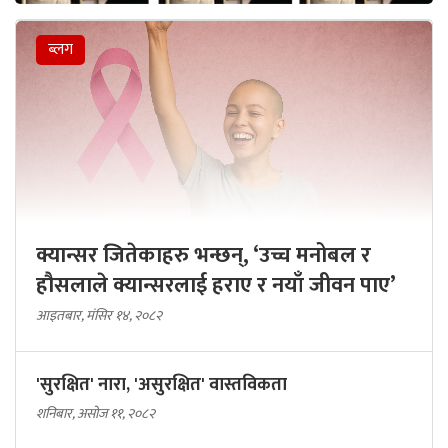
ब्लग
क्यान्सर जितेकाहरु भन्छन्, ‘उच्च मनोबल र
हौसलाले क्यान्सरलाई हराए र नयाँ जीवन पाए’
आइतबार, मंसिर १४, २०८२
'सुरक्षित' नारा, 'असुरक्षित' वास्तविकता
शनिबार, असोज ११, २०८२