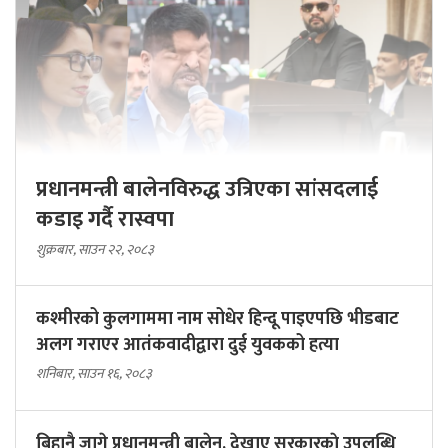
प्रधानमन्त्री बालेनविरुद्ध उत्रिएका सांसदलाई
कडाइ गर्दै रास्वपा
शुक्रबार, साउन २२, २०८३
कश्मीरको कुलगाममा नाम सोधेर हिन्दू पाइएपछि भीडबाट
अलग गराएर आतंकवादीद्वारा दुई युवकको हत्या
शनिबार, साउन १६, २०८३
बिहानै जागे प्रधानमन्त्री बालेन, देखाए सरकारकाे उपलब्धि