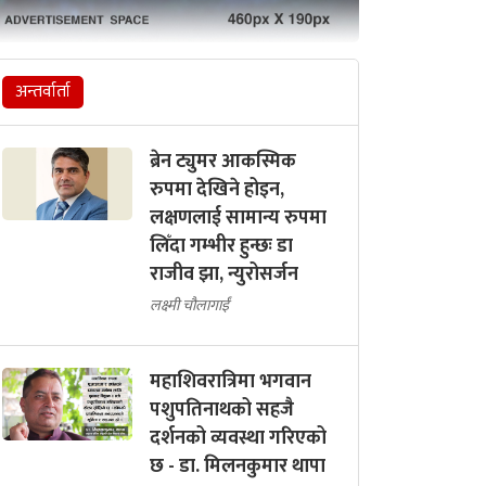
अन्तर्वार्ता
ब्रेन ट्युमर आकस्मिक
रुपमा देखिने होइन,
लक्षणलाई सामान्य रुपमा
लिँदा गम्भीर हुन्छः डा
राजीव झा, न्युरोसर्जन
लक्ष्मी चौलागाईं
महाशिवरात्रिमा भगवान
पशुपतिनाथको सहजै
दर्शनको व्यवस्था गरिएको
छ - डा. मिलनकुमार थापा