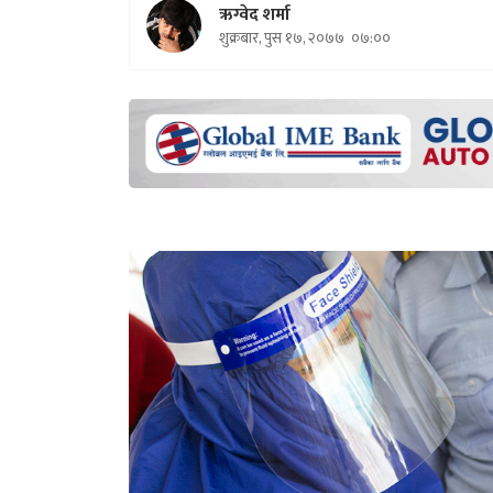
ऋग्वेद शर्मा
शुक्रबार, पुस १७, २०७७
०७:००