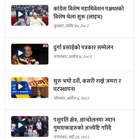
कांग्रेस विशेष महाधिवेशन पक्षधरको
विशेष भेला सुरू (लाइभ)
बुधबार, मंसिर १०, २०८२
दुर्गा प्रसाईको पत्रकार सम्मेलन
मंगलबार, असोज ७, २०८२
सुरु भयो दशैं, कसरी राख्ने जमरा र
घटस्थापना
सोमबार, असोज ६, २०८२
पशुपति क्षेत्र, आन्दोलनमा ज्यान
गुमाएकाहरुको अन्त्येष्टि गरिदै
मंगलबार, भदौ ३१, २०८२