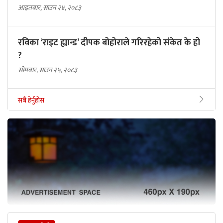
आइतबार, साउन २४, २०८३
रविका ‘राइट ह्यान्ड’ दीपक बोहोराले गरिरहेको संकेत के हो
?
सोमबार, साउन २५, २०८३
सबै हेर्नुहोस