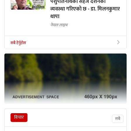
पशुपतिनाथको सहजै दर्शनको
व्यवस्था गरिएको छ - डा. मिलनकुमार
थापा
नेपाल लाइभ
सबै हेर्नुहोस
विचार
सबै