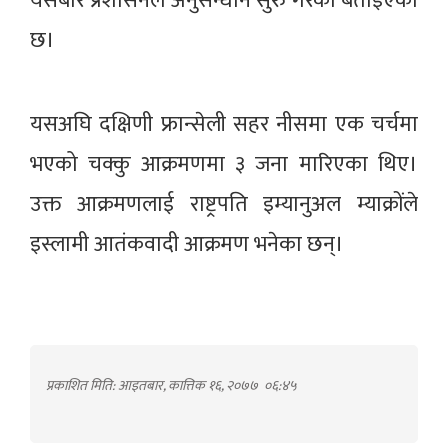
यसबारे प्रशासनले अनुसन्धान सुरु गरेको बताइएको
छ।
यसअघि दक्षिणी फ्रान्सेली सहर नीसमा एक चर्चमा
भएको चक्कु आक्रमणमा ३ जना मारिएका थिए।
उक्त आक्रमणलाई राष्ट्रपति इम्यानुअल म्याक्रोंले
इस्लामी आतंकवादी आक्रमण भनेका छन्।
प्रकाशित मिति: आइतबार, कात्तिक १६, २०७७
०६:४५