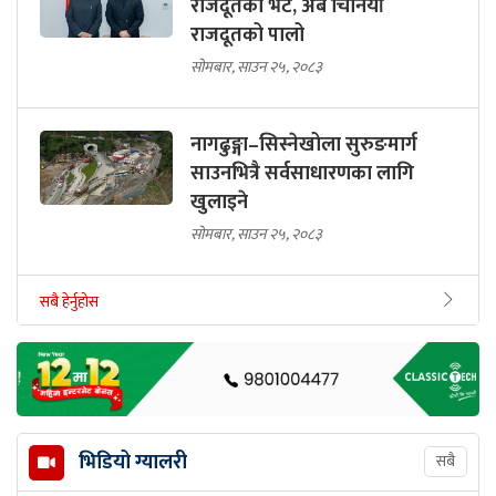
राजदूतको भेट, अब चिनियाँ
राजदूतको पालो
सोमबार, साउन २५, २०८३
नागढुङ्गा–सिस्नेखोला सुरुङमार्ग
साउनभित्रै सर्वसाधारणका लागि
खुलाइने
सोमबार, साउन २५, २०८३
सबै हेर्नुहोस
भिडियो ग्यालरी
सबै