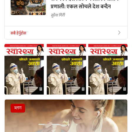
प्रणाली: एकल सोचले देश बन्दैन
सुरेश गिरी
सबै हेर्नुहोस
ब्लग