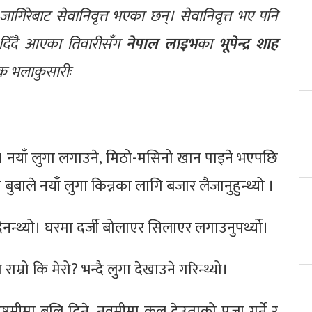
ागिरेबाट सेवानिवृत्त भएका छन्। सेवानिवृत्त भए पनि
ा दिँदै आएका तिवारीसँग
नेपाल लाइभ
का
भूपेन्द्र शाह
िक भलाकुसारीः
ो । नयाँ लुगा लगाउने, मिठो-मसिनो खान पाइने भएपछि
ै बुबाले नयाँ लुगा किन्नका लागि बजार लैजानुहुन्थ्यो ।
दैनन्थ्यो। घरमा दर्जी बोलाएर सिलाएर लगाउनुपर्थ्यो।
ाम्रो कि मेरो? भन्दै लुगा देखाउने गरिन्थ्यो।
अष्टमीमा बलि दिने, नवमीमा कुल देउताको पूजा गर्ने र