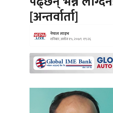
पढ्छन् भन्ने लाग्दै
[अन्तर्वार्ता]
नेपाल लाइभ
शनिबार, असोज १५, २०७९
१९:२६