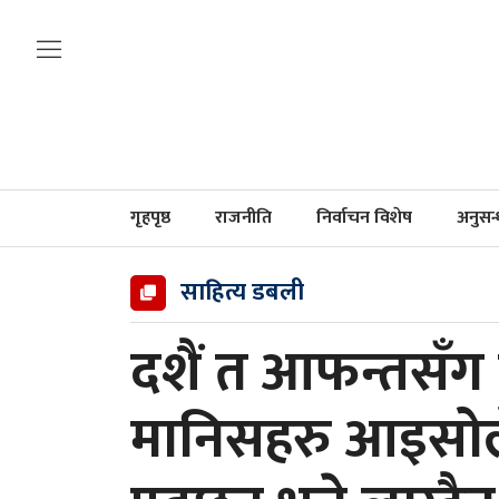
गृहपृष्ठ
राजनीति
निर्वाचन विशेष
अनुसन
साहित्य डबली
दशैं त आफन्तसँग रम
मानिसहरु आइसोल