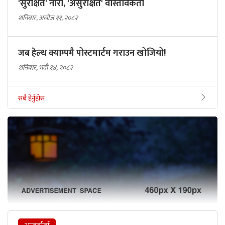
'सुरक्षित' नारा, 'असुरक्षित' वास्तविकता
शनिबार, असोज ११, २०८२
जब हेल्थ क्याम्पमै पोस्टमार्टम गराउन खोजियो!
शनिबार, भदौ १४, २०८२
सबै हेर्नुहोस