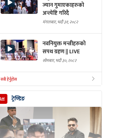
ज्यान गुमाएकाहरुको
अन्त्येष्टि गरिदै
मंगलबार, भदौ ३१, २०८२
नवनियुक्त मन्त्रीहरुको
सपथ ग्रहण || LIVE
सोमबार, भदौ ३०, २०८२
सबै हेर्नुहोस
ट्रेण्डिङ