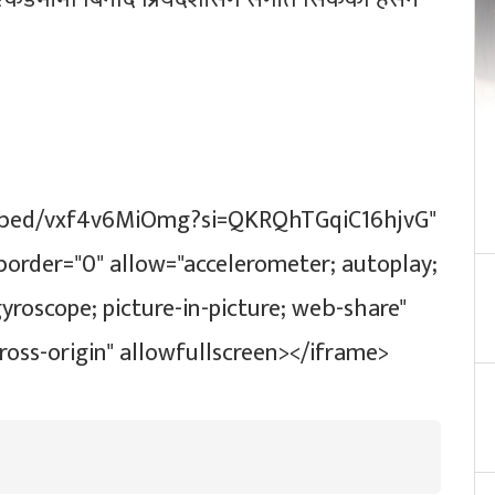
mbed/vxf4v6MiOmg?si=QKRQhTGqiC16hjvG"
border="0" allow="accelerometer; autoplay;
yroscope; picture-in-picture; web-share"
cross-origin" allowfullscreen></iframe>