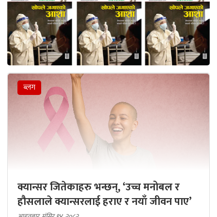
ब्लग
क्यान्सर जितेकाहरु भन्छन्, ‘उच्च मनोबल र
हौसलाले क्यान्सरलाई हराए र नयाँ जीवन पाए’
आइतबार, मंसिर १४, २०८२