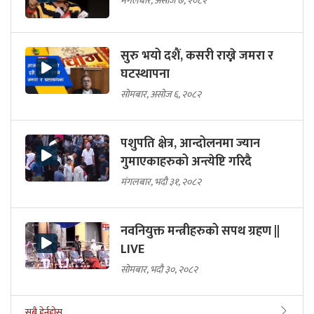
मंगलबार, असोज ७, २०८२
सुरु भयो दशैं, कसरी राख्ने जमरा र
घटस्थापना
सोमबार, असोज ६, २०८२
पशुपति क्षेत्र, आन्दोलनमा ज्यान
गुमाएकाहरुको अन्त्येष्टि गरिदै
मंगलबार, भदौ ३१, २०८२
नवनियुक्त मन्त्रीहरुको सपथ ग्रहण ||
LIVE
सोमबार, भदौ ३०, २०८२
सबै हेर्नुहोस