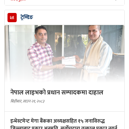
ट्रेण्डिङ
नेपाल लाइभको प्रधान सम्पादकमा दाहाल
बिहीबार, साउन २१, २०८३
इन्भेस्टमेन्ट मेगा बैंकका अध्यक्षसहित १५ जनाविरुद्ध
जिल्लाबाट पक्राउ अनुमति, सर्वोचद्वारा तत्काल पक्राउ नगर्न