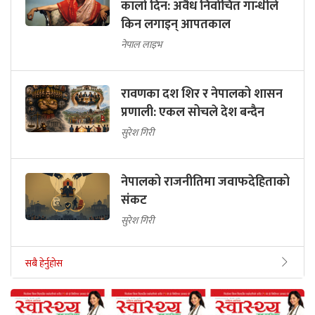
कालो दिन: अवैध निर्वाचित गान्धीले
किन लगाइन् आपतकाल
नेपाल लाइभ
रावणका दश शिर र नेपालको शासन
प्रणाली: एकल सोचले देश बन्दैन
सुरेश गिरी
नेपालको राजनीतिमा जवाफदेहिताको
संकट
सुरेश गिरी
सबै हेर्नुहोस