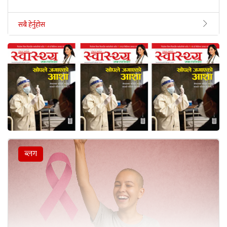
सबै हेर्नुहोस
ब्लग