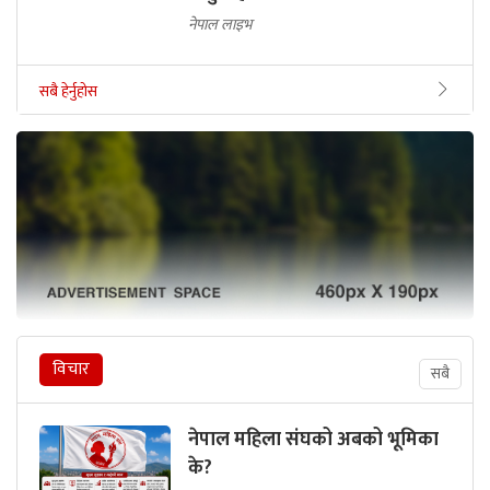
नेपाल लाइभ
सबै हेर्नुहोस
विचार
सबै
नेपाल महिला संघको अबको भूमिका
के?