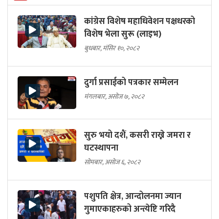
कांग्रेस विशेष महाधिवेशन पक्षधरको
विशेष भेला सुरू (लाइभ)
बुधबार, मंसिर १०, २०८२
दुर्गा प्रसाईको पत्रकार सम्मेलन
मंगलबार, असोज ७, २०८२
सुरु भयो दशैं, कसरी राख्ने जमरा र
घटस्थापना
सोमबार, असोज ६, २०८२
पशुपति क्षेत्र, आन्दोलनमा ज्यान
गुमाएकाहरुको अन्त्येष्टि गरिदै