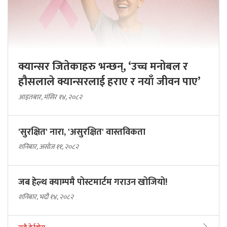
क्यान्सर जितेकाहरु भन्छन्, ‘उच्च मनोबल र
हौसलाले क्यान्सरलाई हराए र नयाँ जीवन पाए’
आइतबार, मंसिर १४, २०८२
'सुरक्षित' नारा, 'असुरक्षित' वास्तविकता
शनिबार, असोज ११, २०८२
जब हेल्थ क्याम्पमै पोस्टमार्टम गराउन खोजियो!
शनिबार, भदौ १४, २०८२