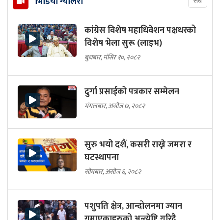
भिडियो ग्यालरी
सबै
कांग्रेस विशेष महाधिवेशन पक्षधरको
विशेष भेला सुरू (लाइभ)
बुधबार, मंसिर १०, २०८२
दुर्गा प्रसाईको पत्रकार सम्मेलन
मंगलबार, असोज ७, २०८२
सुरु भयो दशैं, कसरी राख्ने जमरा र
घटस्थापना
सोमबार, असोज ६, २०८२
पशुपति क्षेत्र, आन्दोलनमा ज्यान
गुमाएकाहरुको अन्त्येष्टि गरिदै