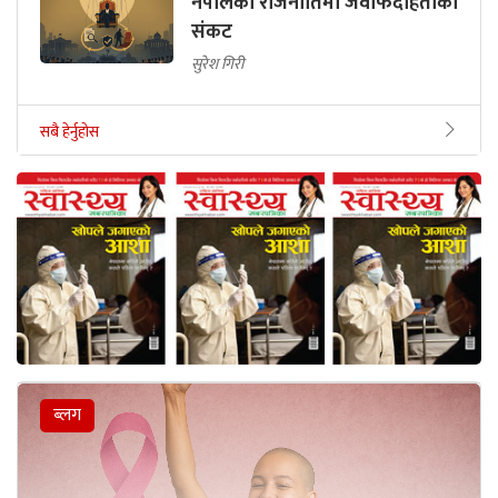
नेपालको राजनीतिमा जवाफदेहिताको
संकट
सुरेश गिरी
सबै हेर्नुहोस
ब्लग