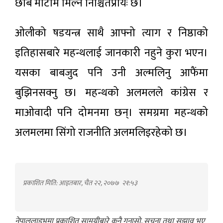
छबि माटोमै मिल्ने निश्चितप्रायः छ।
ओलीको षडयन्त्र साथै आफ्नो त्याग र निष्ठाको
इतिहासबारे महन्थलाई जानकारी नहुने कुरा भएन।
यसका बाबजुद पनि उनी अल्मलिनु आफैंमा
बुझिनसक्नु छ। महन्थको अलमलले कांग्रेस र
माओवादी पनि दोमनमा छन्। समग्रमा महन्थको
अलमलमा सिंगो राजनीति अलमलिइरहेको छ।
प्रकाशित मिति: आइतबार, चैत २२, २०७७
२१:५३
नेपाललाइभमा प्रकाशित सामग्रीबारे कुनै गुनासो, सूचना तथा सुझाव भए