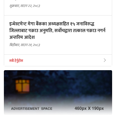
शुक्रबार, साउन २२, २०८३
इन्भेस्टमेन्ट मेगा बैंकका अध्यक्षसहित १५ जनाविरुद्ध
जिल्लाबाट पक्राउ अनुमति, सर्वोचद्वारा तत्काल पक्राउ नगर्न
अन्तरिम आदेश
बिहीबार, साउन २१, २०८३
सबै हेर्नुहोस